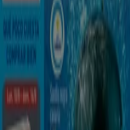
ALDI
Avenida de la Democracia 14, San Isidro
6.9 km
Abierto
ALDI
Avenida Barranco las Torres 37, Adeje
15.4 km
Abierto
Publicidad