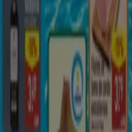
¡Bienvenido a Tiendeo! Aquí puedes encontrar no solo
las mejores
ofertas
,
catálogos
y
promociones
, sino
también descubrir las tiendas más populares en
Las
Chafiras
. Durante el mes de
agosto de 2026
, en nuestra
plataforma podrás conocer las últimas novedades de
ALDI
, una de las marcas más reconocidas, así como la
ubicación y detalles de las tiendas más cercanas en
Las
Chafiras
.
En Tiendeo, no solo tendrás acceso a
promociones
y
descuentos, sino también a información sobre las
tiendas físicas de tu ciudad. Explora los catálogos de
ALDI
, encuentra las tiendas en
Las Chafiras
y descubre
los productos con grandes descuentos para ahorrar en
tus compras este
agosto
. Además, te mantenemos al
tanto de las ubicaciones exactas, horarios de atención y
todos los detalles necesarios para que puedas disfrutar
de una experiencia de compra completa en
Las
Chafiras
.
No pierdas la oportunidad de aprovechar las
ofertas
de