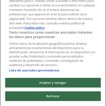
Índices
relevantes para ti. Puedes volver a acceder a este menú para
cambiar tus opciones o retirar el consentimiento en cualquier
momento haciendo clic en el enlace «Gestionar las
preferencias» que aparece en el en la parte inferior de la
Marcas
página web. Tus opciones tendrán efecto dentro de nuestro
Marcas locales
Sitio web. Para saber más, consulta nuestra política de
Negocios
privacidad.
Cookie policy
Tanto nosotros como nuestros asociados tratamos
Negocios cercanos
los datos para proporcionar:
Productos
Productos locales
Utilizar datos de localización geográfica precisa. Analizar
activamente las características del dispositivo para su
Ciudades
identificación. Almacenar la información en un dispositivo y/o
acceder a ella. Publicidad y contenido personalizados,
Descargar la APP Tiendeo
medición de publicidad y contenido, investigación de
audiencia y desarrollo de servicios.
Lista de asociados (proveedores)
Aceptar y navegar
Copyright © Tiendeo ® 2026 · Shopfully Marketing S.L.U. –
Rechazar
Palau de Mar – 08039 Barcelona, Spain