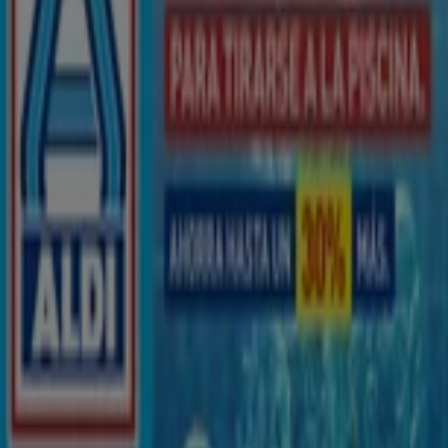
Horarios, teléfonos y direcciones
Tiendeo en Las Chafiras
»
Ofertas de Hiper-Supermercados en Las Chafiras
»
ALDI en Las Chafiras
»
Tiendas de ALDI en Las Chafiras
ALDI
Calle la Folia 28, Las Chafiras
541 m
Abierto