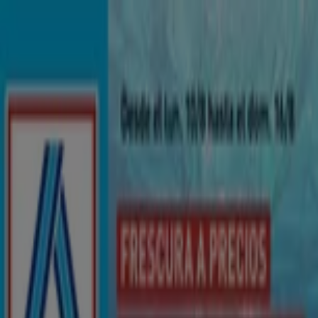
Estás aquí:
Las Chafiras - 28001
Destacados
Hiper-Supermercados
Hogar y Muebles
Jardín
y Bricolaje
Ropa, Zapatos y Complementos
Informática y
Electrónica
Juguetes y Bebés
Coches, Motos y
Recambios
Perfumerías y
Belleza
Viajes
Restauración
Deporte
Salud y
Ópticas
Ocio
Libros y Papelerías
Bancos y Seguros
Bodas
Publicidad
Supermercados ALDI Las Chafiras -