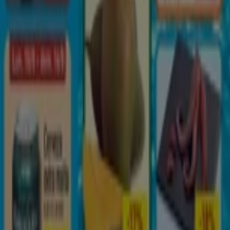
ALDI
en las tiendas de
Las Chafiras
y mantente
actualizado con los mejores precios durante
agosto de
2026
. En Tiendeo, siempre encontrarás las mejores
tiendas y opciones de compra en
Las Chafiras
. ¡Empieza
a explorar las tiendas y promociones que tenemos para
ti ahora mismo!
Publicidad