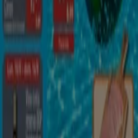
¡Qué poco cuesta comprar bien!
Caduca el 9/8
Anticipado
ALDI
Qué poco cuesta comprar bien
Caduca el 16/8
541 m - Las Chafiras
Otros negocios de Hiper-
Supermercados en Las Chafiras
ALDI