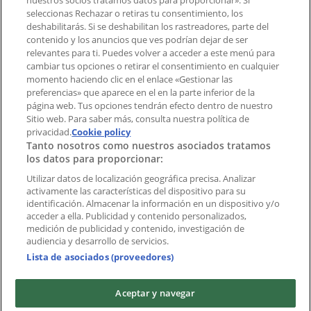
nuestros socios tratamos datos para proporcionar». Si
aplicación?
seleccionas Rechazar o retiras tu consentimiento, los
deshabilitarás. Si se deshabilitan los rastreadores, parte del
contenido y los anuncios que ves podrían dejar de ser
Índices
relevantes para ti. Puedes volver a acceder a este menú para
cambiar tus opciones o retirar el consentimiento en cualquier
momento haciendo clic en el enlace «Gestionar las
preferencias» que aparece en el en la parte inferior de la
Marcas
página web. Tus opciones tendrán efecto dentro de nuestro
Marcas locales
Sitio web. Para saber más, consulta nuestra política de
Negocios
privacidad.
Cookie policy
Tanto nosotros como nuestros asociados tratamos
Negocios cercanos
los datos para proporcionar:
Productos
Productos locales
Utilizar datos de localización geográfica precisa. Analizar
activamente las características del dispositivo para su
Ciudades
identificación. Almacenar la información en un dispositivo y/o
acceder a ella. Publicidad y contenido personalizados,
Descargar la APP Tiendeo
medición de publicidad y contenido, investigación de
audiencia y desarrollo de servicios.
Lista de asociados (proveedores)
Aceptar y navegar