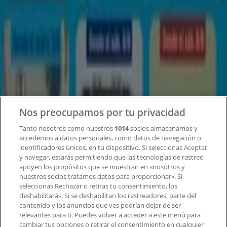
Tiendeo
¿Qué hacemos?
Soluciones para empresas
Noticias y prensa
Trabaja con nosotros
Contacto
Nos preocupamos por tu privacidad
Tanto nosotros como nuestros
1014
socios almacenamos y
accedemos a datos personales, como datos de navegación o
Contacto comercial y de marketing
identificadores únicos, en tu dispositivo. Si seleccionas Aceptar
Tienda mal colocada en el mapa
y navegar, estarás permitiendo que las tecnologías de rastreo
Notificar un folleto
apoyen los propósitos que se muestran en «nosotros y
¿Encontraste un problema en la web o en la
nuestros socios tratamos datos para proporcionar». Si
aplicación?
seleccionas Rechazar o retiras tu consentimiento, los
deshabilitarás. Si se deshabilitan los rastreadores, parte del
contenido y los anuncios que ves podrían dejar de ser
Índices
relevantes para ti. Puedes volver a acceder a este menú para
cambiar tus opciones o retirar el consentimiento en cualquier