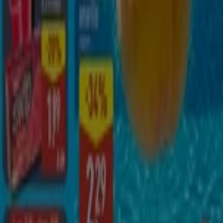
Qué poco cuesta comprar bien
Caduca el 16/8
Caduca hoy
ALDI
¡Qué poco cuesta comprar bien!
Caduca hoy
703 m - Melilla
Otros negocios de Hiper-
Supermercados en Melilla
ALDI