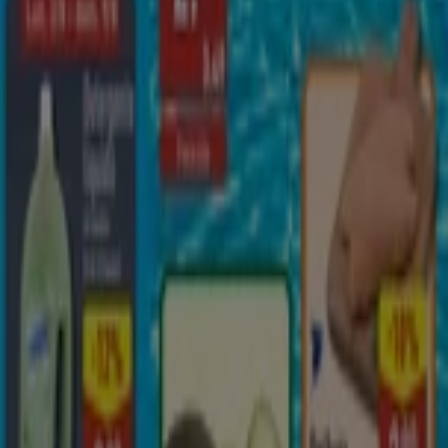
¡Bienvenido a Tiendeo! Aquí puedes encontrar no solo
las mejores
ofertas
,
catálogos
y
promociones
, sino
también descubrir las tiendas más populares en
Melilla
.
Durante el mes de
agosto de 2026
, en nuestra
plataforma podrás conocer las últimas novedades de
ALDI
, una de las marcas más reconocidas, así como la
ubicación y detalles de las tiendas más cercanas en
Melilla
.
En Tiendeo, no solo tendrás acceso a
promociones
y
descuentos, sino también a información sobre las
tiendas físicas de tu ciudad. Explora los catálogos de
ALDI
, encuentra las tiendas en
Melilla
y descubre los
productos con grandes descuentos para ahorrar en tus
compras este
agosto
. Además, te mantenemos al tanto
de las ubicaciones exactas, horarios de atención y todos
los detalles necesarios para que puedas disfrutar de una
experiencia de compra completa en
Melilla
.
No pierdas la oportunidad de aprovechar las
ofertas
de
ALDI
en las tiendas de
Melilla
y mantente actualizado