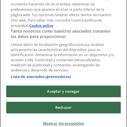
momento haciendo clic en el enlace «Gestionar las
preferencias» que aparece en el en la parte inferior de la
Marcas
página web. Tus opciones tendrán efecto dentro de nuestro
Marcas locales
Sitio web. Para saber más, consulta nuestra política de
Negocios
privacidad.
Cookie policy
Tanto nosotros como nuestros asociados tratamos
Negocios cercanos
los datos para proporcionar:
Productos
Productos locales
Utilizar datos de localización geográfica precisa. Analizar
activamente las características del dispositivo para su
Ciudades
identificación. Almacenar la información en un dispositivo y/o
acceder a ella. Publicidad y contenido personalizados,
Descargar la APP Tiendeo
medición de publicidad y contenido, investigación de
audiencia y desarrollo de servicios.
Lista de asociados (proveedores)
Aceptar y navegar
Copyright © Tiendeo ® 2026 · Shopfully Marketing S.L.U. –
Rechazar
Palau de Mar – 08039 Barcelona, Spain
Términos y condiciones
Política de privacidad
Mostrar los propósitos