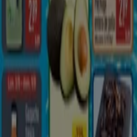
con los mejores precios durante
agosto de 2026
. En
Tiendeo, siempre encontrarás las mejores tiendas y
opciones de compra en
Melilla
. ¡Empieza a explorar las
tiendas y promociones que tenemos para ti ahora
mismo!
Publicidad