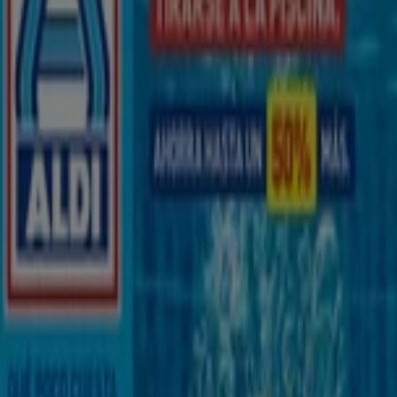
Horarios, teléfonos y direcciones
Tiendeo en Melilla
»
Ofertas de Hiper-Supermercados en Melilla
»
ALDI en Melilla
»
Tiendas de ALDI en Melilla
ALDI
Calle General Polavieja 2, Melilla
703 m
Cerrado
Publicidad