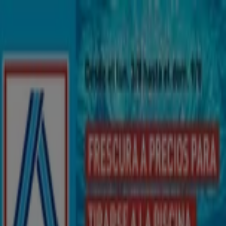
Estás aquí:
Melilla - 28001
Destacados
Hiper-Supermercados
Hogar y Muebles
Jardín
y Bricolaje
Ropa, Zapatos y Complementos
Informática y
Electrónica
Juguetes y Bebés
Coches, Motos y
Recambios
Perfumerías y
Belleza
Viajes
Restauración
Deporte
Salud y
Ópticas
Ocio
Libros y Papelerías
Bancos y Seguros
Bodas
Publicidad
Supermercados ALDI Melilla -