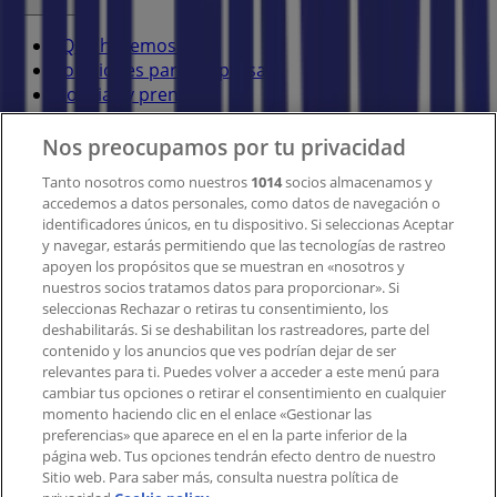
¿Qué hacemos?
Soluciones para empresas
Noticias y prensa
Trabaja con nosotros
Nos preocupamos por tu privacidad
Contacto
Tanto nosotros como nuestros
1014
socios almacenamos y
accedemos a datos personales, como datos de navegación o
identificadores únicos, en tu dispositivo. Si seleccionas Aceptar
y navegar, estarás permitiendo que las tecnologías de rastreo
Contacto comercial y de marketing
apoyen los propósitos que se muestran en «nosotros y
Tienda mal colocada en el mapa
nuestros socios tratamos datos para proporcionar». Si
Notificar un folleto
seleccionas Rechazar o retiras tu consentimiento, los
deshabilitarás. Si se deshabilitan los rastreadores, parte del
¿Encontraste un problema en la web o en la
contenido y los anuncios que ves podrían dejar de ser
aplicación?
relevantes para ti. Puedes volver a acceder a este menú para
cambiar tus opciones o retirar el consentimiento en cualquier
momento haciendo clic en el enlace «Gestionar las
Índices
preferencias» que aparece en el en la parte inferior de la
página web. Tus opciones tendrán efecto dentro de nuestro
Sitio web. Para saber más, consulta nuestra política de