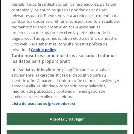
deshabilitarás. Si se deshabilitan los rastreadores, parte del
contenido y los anuncios que ves podrían dejar de ser
Índices
relevantes para ti. Puedes volver a acceder a este menú para
cambiar tus opciones o retirar el consentimiento en cualquier
momento haciendo clic en el enlace «Gestionar las
preferencias» que aparece en el en la parte inferior de la
Marcas
página web. Tus opciones tendrán efecto dentro de nuestro
Marcas locales
Sitio web. Para saber más, consulta nuestra política de
Negocios
privacidad.
Cookie policy
Tanto nosotros como nuestros asociados tratamos
Negocios cercanos
los datos para proporcionar:
Productos
Productos locales
Utilizar datos de localización geográfica precisa. Analizar
activamente las características del dispositivo para su
Ciudades
identificación. Almacenar la información en un dispositivo y/o
acceder a ella. Publicidad y contenido personalizados,
Descargar la APP Tiendeo
medición de publicidad y contenido, investigación de
audiencia y desarrollo de servicios.
Lista de asociados (proveedores)
Aceptar y navegar
Copyright © Tiendeo ® 2026 · Shopfully Marketing S.L.U. –