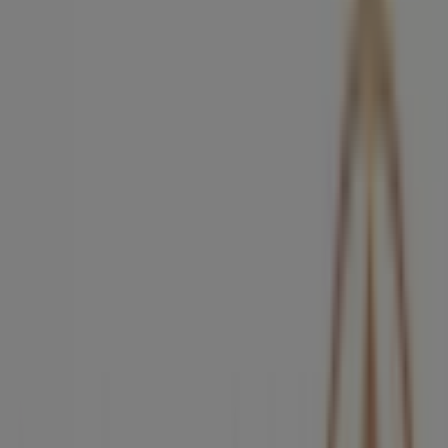
Cerrado
Orange
Calle Rosalia de Castro 2, O Carballiño
26 m
Cerrado
BBVA
TOMAS M. MOSQUERA, 8, Carballiño
57 m