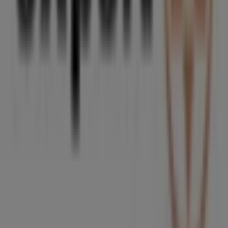
para tus compras en
O Carballiño
.
No pierdas la oportunidad de visitar la tienda de
Expert
en
Mosquera, 28
para disfrutar de una experiencia de
compra completa. Te invitamos a explorar las
promociones que tenemos para ti este
agosto
y
mantenerte informado de las mejores ofertas de
Expert
en
O Carballiño
. ¡Visítanos y empieza a ahorrar hoy
mismo!
Más información de Expert
Ver otras tiendas de Expert en
O Carballiño
Publicidad