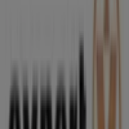
Connecta
C/ Rosalía de Castro, 10-12, Carballiño
68 m
Expert
Rosalía de castro, 10-12, O Carballiño
68 m
Otros negocios de Informática y