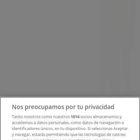
Tiendeo forma parte de Shopfully, la empresa
tecnológica que está reinventando las compras locales
en todo el mundo.
Tiendeo
¿Qué hacemos?
Soluciones para empresas
Noticias y prensa
Trabaja con nosotros
Contacto
Nos preocupamos por tu privacidad
Tanto nosotros como nuestros
1014
socios almacenamos y
accedemos a datos personales, como datos de navegación o
Contacto comercial y de marketing
identificadores únicos, en tu dispositivo. Si seleccionas Aceptar
Tienda mal colocada en el mapa
y navegar, estarás permitiendo que las tecnologías de rastreo
Notificar un folleto