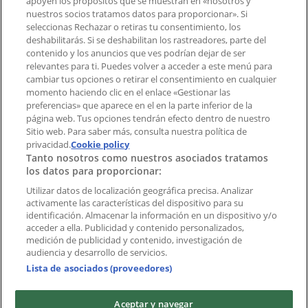
apoyen los propósitos que se muestran en «nosotros y
¿Encontraste un problema en la web o en la
nuestros socios tratamos datos para proporcionar». Si
aplicación?
seleccionas Rechazar o retiras tu consentimiento, los
deshabilitarás. Si se deshabilitan los rastreadores, parte del
contenido y los anuncios que ves podrían dejar de ser
Índices
relevantes para ti. Puedes volver a acceder a este menú para
cambiar tus opciones o retirar el consentimiento en cualquier
momento haciendo clic en el enlace «Gestionar las
preferencias» que aparece en el en la parte inferior de la
Marcas
página web. Tus opciones tendrán efecto dentro de nuestro
Marcas locales
Sitio web. Para saber más, consulta nuestra política de
Negocios
privacidad.
Cookie policy
Tanto nosotros como nuestros asociados tratamos
Negocios cercanos
los datos para proporcionar:
Productos
Productos locales
Utilizar datos de localización geográfica precisa. Analizar
activamente las características del dispositivo para su
Ciudades
identificación. Almacenar la información en un dispositivo y/o
acceder a ella. Publicidad y contenido personalizados,
Descargar la APP Tiendeo
medición de publicidad y contenido, investigación de
audiencia y desarrollo de servicios.
Lista de asociados (proveedores)
Aceptar y navegar