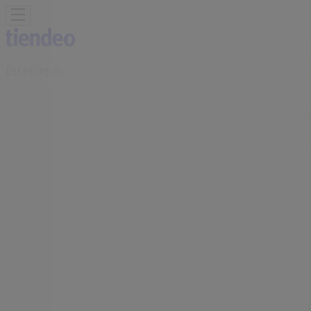
Estás aquí:
O Carballiño - 28001
Destacados
Hiper-Supermercados
Hogar y Muebles
Jardín
y Bricolaje
Ropa, Zapatos y Complementos
Informática y
Electrónica
Juguetes y Bebés
Coches, Motos y
Recambios
Perfumerías y
Belleza
Viajes
Restauración
Deporte
Salud y
Ópticas
Ocio
Libros y Papelerías
Bancos y Seguros
Bodas
Publicidad
Tienda Expert | Mosquera, 28, O