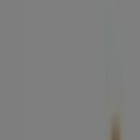
Tiendas más cercanas
Movistar
Rúa Tomás María Mosquera, 1, O Carballiño
25 m