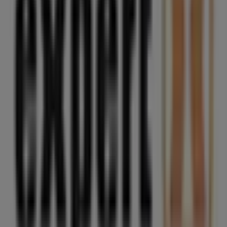
Electrónica en O Carballiño
Expert
Bienvenido a la tienda de
Expert
en Tiendeo, donde
podrás descubrir las mejores
ofertas
,
promociones
y
catálogos
de esta destacada marca del sector de
Informática y Electrónica
. Nuestra tienda física está
ubicada en
Mosquera, 28
,
O Carballiño
, y en ella
encontrarás una amplia gama de productos de calidad
que te permitirán ahorrar durante todo el
agosto de
2026
.
En Tiendeo te ofrecemos toda la información actualizada
sobre
Expert
, como los horarios de apertura, las ofertas
exclusivas y la ubicación exacta de la tienda en
Mosquera, 28
. Además, tendrás acceso a los últimos
catálogos de
Expert
, donde podrás descubrir las
promociones más recientes y aprovechar grandes
descuentos en productos de
Informática y Electrónica