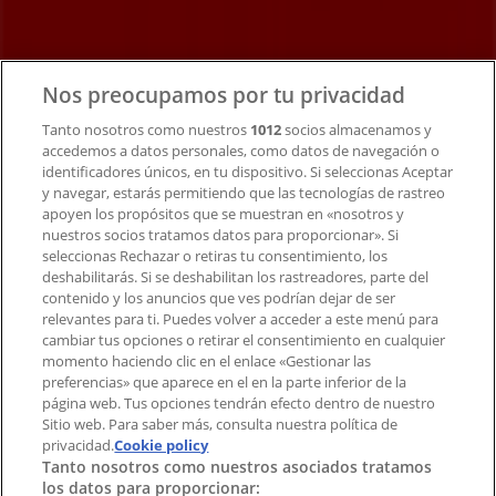
Trabaja con nosotros
Contacto
Nos preocupamos por tu privacidad
Tanto nosotros como nuestros
1012
socios almacenamos y
accedemos a datos personales, como datos de navegación o
Contacto comercial y de marketing
identificadores únicos, en tu dispositivo. Si seleccionas Aceptar
Tienda mal colocada en el mapa
y navegar, estarás permitiendo que las tecnologías de rastreo
Notificar un folleto
apoyen los propósitos que se muestran en «nosotros y
¿Encontraste un problema en la web o en la
nuestros socios tratamos datos para proporcionar». Si
aplicación?
seleccionas Rechazar o retiras tu consentimiento, los
deshabilitarás. Si se deshabilitan los rastreadores, parte del
contenido y los anuncios que ves podrían dejar de ser
Índices
relevantes para ti. Puedes volver a acceder a este menú para
cambiar tus opciones o retirar el consentimiento en cualquier
momento haciendo clic en el enlace «Gestionar las
preferencias» que aparece en el en la parte inferior de la
Marcas
página web. Tus opciones tendrán efecto dentro de nuestro
Marcas locales
Sitio web. Para saber más, consulta nuestra política de
Negocios
privacidad.
Cookie policy
Tanto nosotros como nuestros asociados tratamos
Negocios cercanos
los datos para proporcionar:
Productos