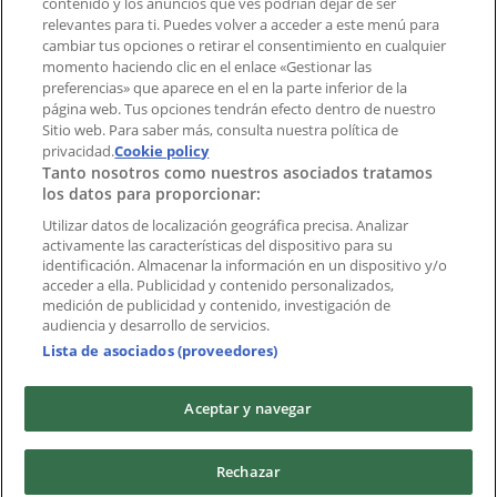
contenido y los anuncios que ves podrían dejar de ser
Índices
relevantes para ti. Puedes volver a acceder a este menú para
cambiar tus opciones o retirar el consentimiento en cualquier
momento haciendo clic en el enlace «Gestionar las
preferencias» que aparece en el en la parte inferior de la
Marcas
página web. Tus opciones tendrán efecto dentro de nuestro
Marcas locales
Sitio web. Para saber más, consulta nuestra política de
Negocios
privacidad.
Cookie policy
Tanto nosotros como nuestros asociados tratamos
Negocios cercanos
los datos para proporcionar:
Productos
Productos locales
Utilizar datos de localización geográfica precisa. Analizar
activamente las características del dispositivo para su
Ciudades
identificación. Almacenar la información en un dispositivo y/o
acceder a ella. Publicidad y contenido personalizados,
Descargar la APP Tiendeo
medición de publicidad y contenido, investigación de
audiencia y desarrollo de servicios.
Lista de asociados (proveedores)
Aceptar y navegar
Copyright © Tiendeo ® 2026 · Shopfully Marketing S.L.U. –
Rechazar
Palau de Mar – 08039 Barcelona, Spain