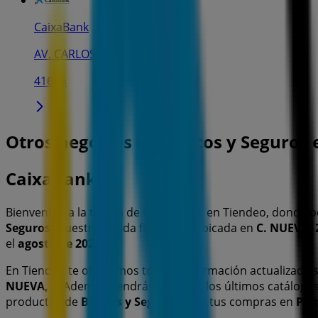
CaixaBank
AV. CARLOS III, 8, Pamplona
416 m
Otros negocios de Bancos y Seguros
CaixaBank
Bienvenido a la tienda de
CaixaBank
en Tiendeo, donde p
Seguros
. Nuestra tienda física está ubicada en
C. NUEVA, 
el
agosto de 2026
.
En Tiendeo te ofrecemos toda la información actualizada
NUEVA, 2
. Además, tendrás acceso a los últimos catálogo
productos de
Bancos y Seguros
para tus compras en
Pam