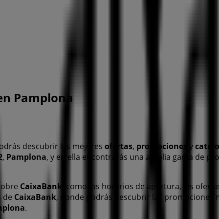
 en Pamplona
odrás descubrir las mejores
ofertas
,
promociones
y
catál
2
,
Pamplona
, y en ella encontrarás una amplia gama de pr
 sobre
CaixaBank
, como los horarios de apertura, las oferta
s de
CaixaBank
, donde podrás descubrir las promociones 
plona
.