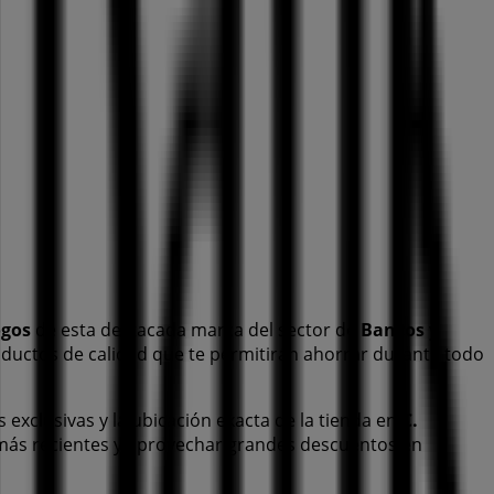
ogos
de esta destacada marca del sector de
Bancos y
oductos de calidad que te permitirán ahorrar durante todo
s exclusivas y la ubicación exacta de la tienda en
C.
más recientes y aprovechar grandes descuentos en