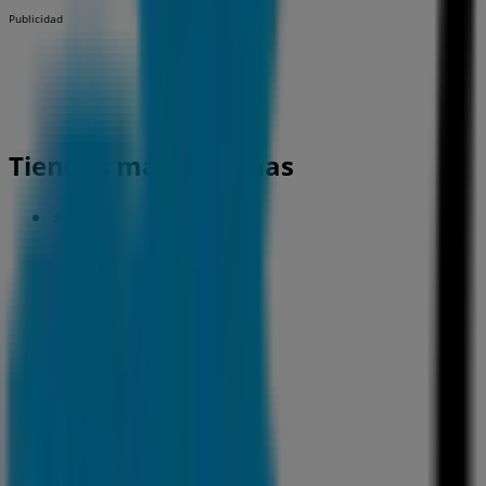
Publicidad
Tiendas más cercanas
CaixaBank
C. NUEVA, 2, Pamplona
18 m
CaixaBank