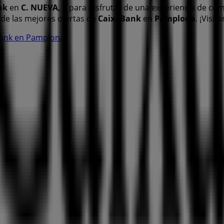
nk
en
C. NUEVA, 2
para disfrutar de una experiencia de co
de las mejores ofertas de
CaixaBank
en
Pamplona
. ¡Visí
aBank en Pamplona