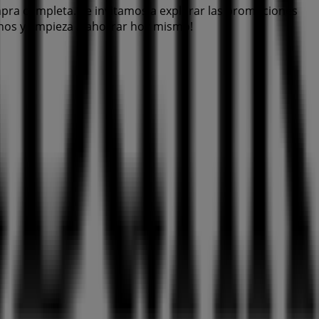
mpra completa. Te invitamos a explorar las promociones
tanos y empieza a ahorrar hoy mismo!