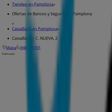
Tiendeo en Pamplona
»
Ofertas de Bancos y Seguros en Pamplona
»
CaixaBank en Pamplona
»
CaixaBank | C. NUEVA, 2
Mapa
948222001
Publicidad