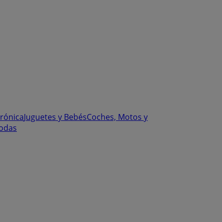
trónica
Juguetes y Bebés
Coches, Motos y
odas