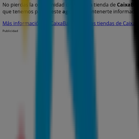
No pierdas la oportunidad de visitar la tienda de
CaixaBa
que tenemos para ti este
agosto
y mantenerte informado 
Más información de CaixaBank
Ver otras tiendas de Caix
Publicidad