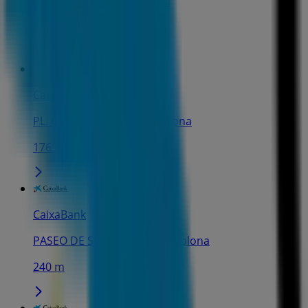
C/ESTAFETA, 28, Pamplona
165 m
CaixaBank
PL. DEL CASTILLO, 7, Pamplona
176 m
CaixaBank
PASEO DE SARASATE, 5, Pamplona
240 m