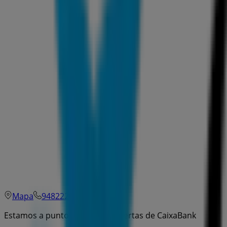
Mapa
948222001
Estamos a punto de publicar ofertas de CaixaBank