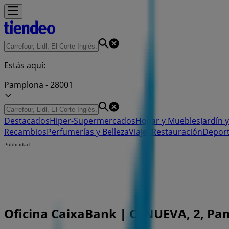
Estás aquí:
Pamplona - 28001
Destacados
Hiper-Supermercados
Hogar y Muebles
Jardín y
Recambios
Perfumerías y Belleza
Viajes
Restauración
Depor
Publicidad
Oficina CaixaBank | C. NUEVA, 2, Pam