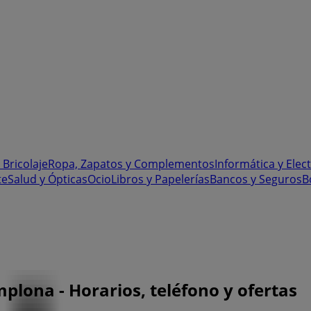
 Bricolaje
Ropa, Zapatos y Complementos
Informática y Elec
te
Salud y Ópticas
Ocio
Libros y Papelerías
Bancos y Seguros
B
plona - Horarios, teléfono y ofertas