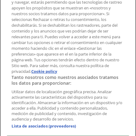
y navegar, estarás permitiendo que las tecnologías de rastreo
Notificar un folleto
apoyen los propósitos que se muestran en «nosotros y
¿Encontraste un problema en la web o en la
nuestros socios tratamos datos para proporcionar». Si
aplicación?
seleccionas Rechazar o retiras tu consentimiento, los
deshabilitarás. Si se deshabilitan los rastreadores, parte del
contenido y los anuncios que ves podrían dejar de ser
Índices
relevantes para ti. Puedes volver a acceder a este menú para
cambiar tus opciones o retirar el consentimiento en cualquier
momento haciendo clic en el enlace «Gestionar las
preferencias» que aparece en el en la parte inferior de la
Marcas
página web. Tus opciones tendrán efecto dentro de nuestro
Marcas locales
Sitio web. Para saber más, consulta nuestra política de
Negocios
privacidad.
Cookie policy
Tanto nosotros como nuestros asociados tratamos
Negocios cercanos
los datos para proporcionar:
Productos
Productos locales
Utilizar datos de localización geográfica precisa. Analizar
activamente las características del dispositivo para su
Ciudades
identificación. Almacenar la información en un dispositivo y/o
acceder a ella. Publicidad y contenido personalizados,
Descargar la APP Tiendeo
medición de publicidad y contenido, investigación de
audiencia y desarrollo de servicios.
Lista de asociados (proveedores)