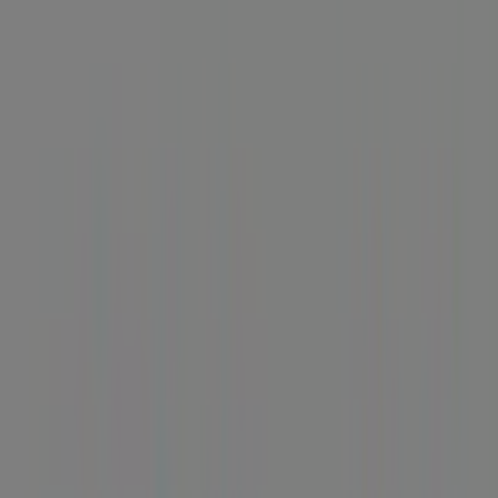
ESTEVE, 8, Ripollet - Horarios,
teléfono y ofertas
Tiendeo en Ripollet
»
Ofertas de Bancos y Seguros en Ripollet
»
BBVA en Ripollet
»
BBVA | RAMBLA DE SANT ESTEVE, 8
Mapa
935800659
Mapa
935800659
Ofertas de BBVA en Ripollet