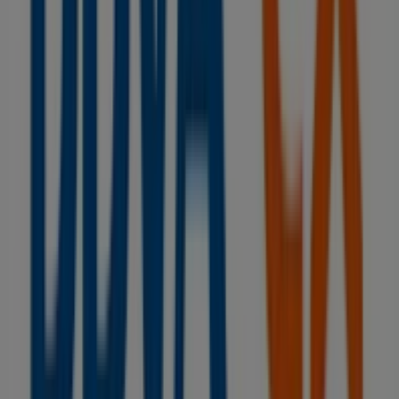
No pierdas la oportunidad de visitar la tienda de
BBVA
en
RAMBLA DE SANT ESTEVE, 8
para disfrutar de una
experiencia de compra completa. Te invitamos a
explorar las promociones que tenemos para ti este
agosto
y mantenerte informado de las mejores ofertas
de
BBVA
en
Ripollet
. ¡Visítanos y empieza a ahorrar hoy
mismo!
Más información de BBVA
Ver otras tiendas de BBVA en
Ripollet
Publicidad