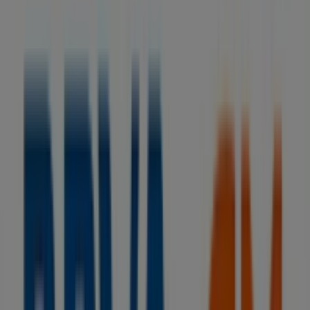
BBVA
Sin comisiones y hasta 1.060€ ¡te sale a
cuenta!
Caduca el 15/9
Tiendas más cercanas
Guissona
Carrer Nou, 47, Ripollet
12 m
Cerrado