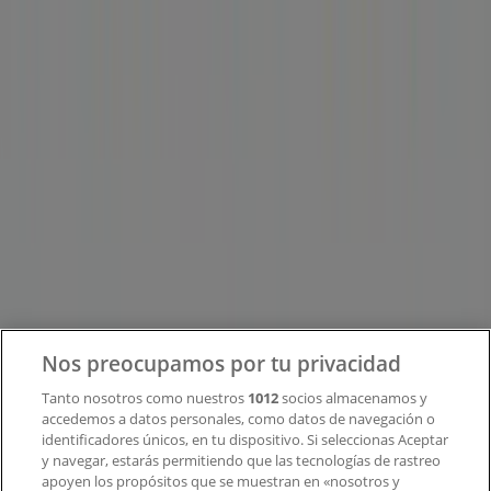
Tiendeo forma parte de Shopfully, la empresa
tecnológica que está reinventando las compras locales
en todo el mundo.
Tiendeo
¿Qué hacemos?
Soluciones para empresas
Noticias y prensa
Trabaja con nosotros
Contacto
Nos preocupamos por tu privacidad
Tanto nosotros como nuestros
1012
socios almacenamos y
accedemos a datos personales, como datos de navegación o
Contacto comercial y de marketing
identificadores únicos, en tu dispositivo. Si seleccionas Aceptar
Tienda mal colocada en el mapa
y navegar, estarás permitiendo que las tecnologías de rastreo
Notificar un folleto
apoyen los propósitos que se muestran en «nosotros y