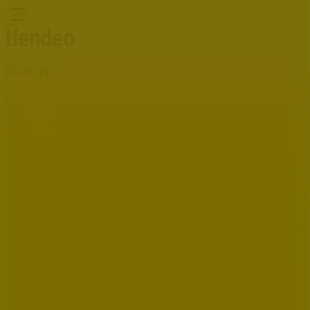
Estás aquí:
Rivas-Vaciamadrid - 28001
Destacados
Hiper-Supermercados
Hogar y Muebles
Jardín
y Bricolaje
Ropa, Zapatos y Complementos
Informática y
Electrónica
Juguetes y Bebés
Coches, Motos y
Recambios
Perfumerías y
Belleza
Viajes
Restauración
Deporte
Salud y
Ópticas
Ocio
Libros y Papelerías
Bancos y Seguros
Bodas
Publicidad
Dunlop Rivas-Vaciamadrid -