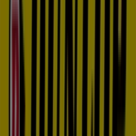
Estamos a punto de publicar ofertas de Dunlop
Ciudades con tiendas de Dunlop
Dunlop en Coslada
Dunlop en San Martín de la Vega
Dunlop en Getafe
Dunlop en carabanchel
Dunlop
en Madrid
Dunlop en Leganés
Dunlop en Ajalvir
Dunlop en Fuenlabrada
Dunlop en San Sebastián de los
Reyes
Dunlop en Colmenar de Oreja
Dunlop en
Boadilla del Monte
Dunlop en Aranjuez
Ver más ciudades
Otros negocios de Coches, Motos y
Recambios en Rivas-Vaciamadrid