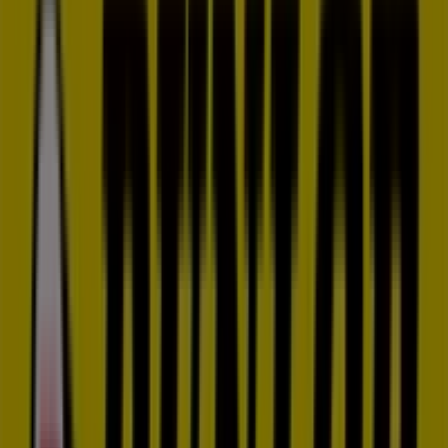
8.6 km
Dunlop
AVENIDA SAN PABLO 32, Coslada
9.1 km
Publicidad