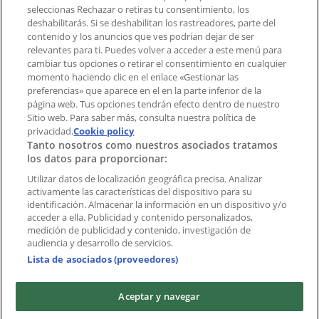
aplicación?
seleccionas Rechazar o retiras tu consentimiento, los
deshabilitarás. Si se deshabilitan los rastreadores, parte del
contenido y los anuncios que ves podrían dejar de ser
Índices
relevantes para ti. Puedes volver a acceder a este menú para
cambiar tus opciones o retirar el consentimiento en cualquier
momento haciendo clic en el enlace «Gestionar las
preferencias» que aparece en el en la parte inferior de la
Marcas
página web. Tus opciones tendrán efecto dentro de nuestro
Marcas locales
Sitio web. Para saber más, consulta nuestra política de
Negocios
privacidad.
Cookie policy
Tanto nosotros como nuestros asociados tratamos
Negocios cercanos
los datos para proporcionar:
Productos
Productos locales
Utilizar datos de localización geográfica precisa. Analizar
activamente las características del dispositivo para su
Ciudades
identificación. Almacenar la información en un dispositivo y/o
acceder a ella. Publicidad y contenido personalizados,
Descargar la APP Tiendeo
medición de publicidad y contenido, investigación de
audiencia y desarrollo de servicios.
Lista de asociados (proveedores)
Aceptar y navegar