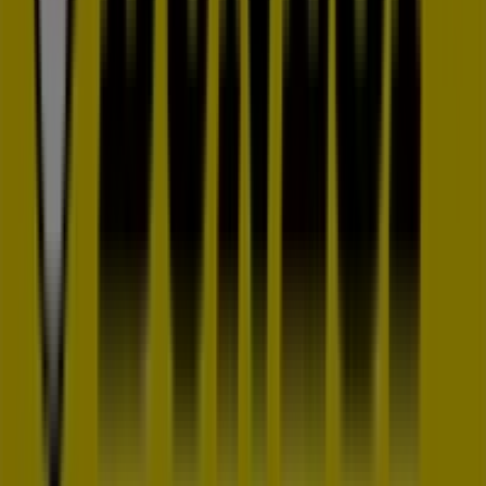
completa en
Rivas-Vaciamadrid
.
No pierdas la oportunidad de aprovechar las
ofertas
de
Dunlop
en las tiendas de
Rivas-Vaciamadrid
y
mantente actualizado con los mejores precios durante
agosto de 2026
. En Tiendeo, siempre encontrarás las
mejores tiendas y opciones de compra en
Rivas-
Vaciamadrid
. ¡Empieza a explorar las tiendas y
promociones que tenemos para ti ahora mismo!
Publicidad