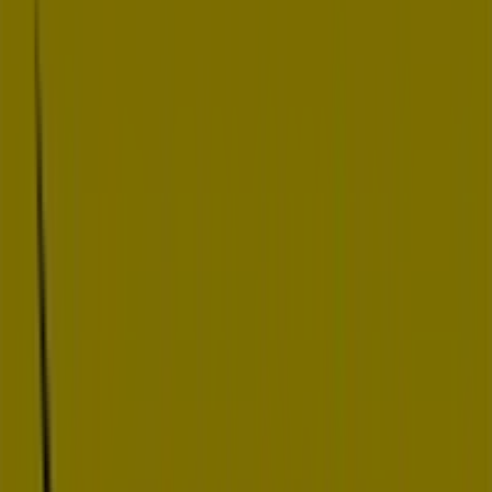
Dunlop
PZ PABLO PICASSO, 7, Rivas-Vaciamadrid
1.8 km
Dunlop
CR VICALVARO VALLECAS, NAVES 11 Y 1, Madrid
7.5 km
Dunlop
calle guatemala 5, Coslada