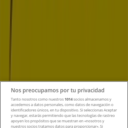
Tiendeo forma parte de Shopfully, la empresa
tecnológica que está reinventando las compras locales
en todo el mundo.
Tiendeo
¿Qué hacemos?
Soluciones para empresas
Noticias y prensa
Trabaja con nosotros
Contacto
Nos preocupamos por tu privacidad
Tanto nosotros como nuestros
1014
socios almacenamos y
accedemos a datos personales, como datos de navegación o
Contacto comercial y de marketing
identificadores únicos, en tu dispositivo. Si seleccionas Aceptar
Tienda mal colocada en el mapa
y navegar, estarás permitiendo que las tecnologías de rastreo
Notificar un folleto
apoyen los propósitos que se muestran en «nosotros y
¿Encontraste un problema en la web o en la
nuestros socios tratamos datos para proporcionar». Si