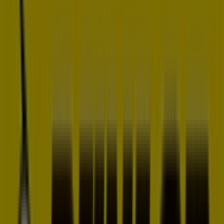
8.3 km
Publicidad
Dunlop
carretera. vicalvaro, Vallecas