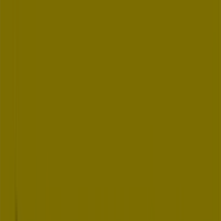
Teléfonos, horarios y direcciones
Tiendeo en Rivas-Vaciamadrid
»
Ofertas de Coches, Motos y Recambios en Rivas-
Vaciamadrid
»
Dunlop en Rivas-Vaciamadrid
»
Tiendas de Dunlop en Rivas-Vaciamadrid
Dunlop
P.C.RIVAS FUTURA N3 SAL.17 EDIF.C P, Rivas-
Vaciamadrid
1.8 km