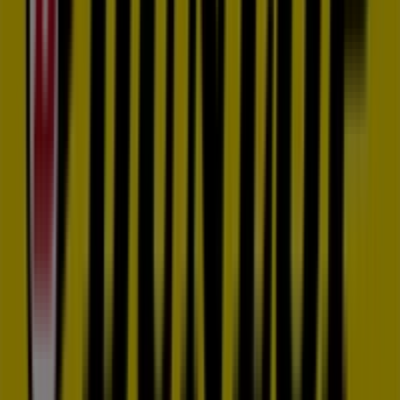
Dunlop
¡Bienvenido a Tiendeo! Aquí puedes encontrar no solo
las mejores
ofertas
,
catálogos
y
promociones
, sino
también descubrir las tiendas más populares en
Rivas-
Vaciamadrid
. Durante el mes de
agosto de 2026
, en
nuestra plataforma podrás conocer las últimas
novedades de
Dunlop
, una de las marcas más
reconocidas, así como la ubicación y detalles de las
tiendas más cercanas en
Rivas-Vaciamadrid
.
En Tiendeo, no solo tendrás acceso a
promociones
y
descuentos, sino también a información sobre las
tiendas físicas de tu ciudad. Explora los catálogos de
Dunlop
, encuentra las tiendas en
Rivas-Vaciamadrid
y
descubre los productos con grandes descuentos para
ahorrar en tus compras este
agosto
. Además, te
mantenemos al tanto de las ubicaciones exactas,
horarios de atención y todos los detalles necesarios para
que puedas disfrutar de una experiencia de compra