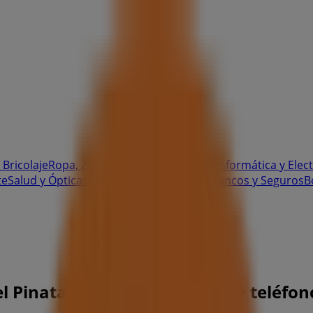
 Bricolaje
Ropa, Zapatos y Complementos
Informática y Elec
te
Salud y Ópticas
Ocio
Libros y Papelerías
Bancos y Seguros
B
l Pinatar - Ofertas, horarios y teléfon