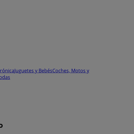
trónica
Juguetes y Bebés
Coches, Motos y
odas
o