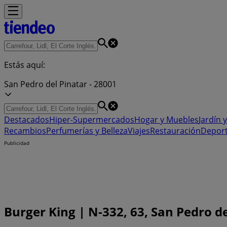
Estás aquí:
San Pedro del Pinatar - 28001
Destacados
Hiper-Supermercados
Hogar y Muebles
Jardín y
Recambios
Perfumerías y Belleza
Viajes
Restauración
Depor
Publicidad
Burger King | N-332, 63, San Pedro de