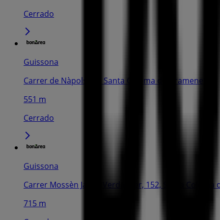
Cerrado
Guissona
Carrer de Nàpols, 57, Santa Coloma de Gramenet
551 m
Cerrado
Guissona
Carrer Mossèn Jacint Verdaguer, 152, Santa Coloma
715 m