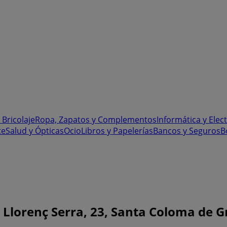
 Bricolaje
Ropa, Zapatos y Complementos
Informática y Elec
te
Salud y Ópticas
Ocio
Libros y Papelerías
Bancos y Seguros
B
Llorenç Serra, 23, Santa Coloma de Gr