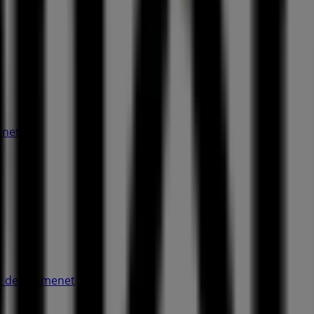
enet
ma de Gramenet