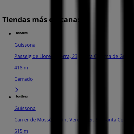
Tiendas más cercanas
Guissona
Passeig de Llorenç Serra, 23, Santa Coloma de Gram
418 m
Cerrado
Guissona
Carrer de Mossèn Jacint Verdaguer, 53, Santa Colo
515 m