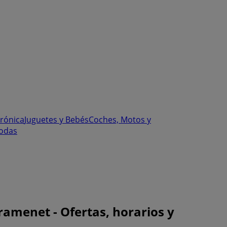
trónica
Juguetes y Bebés
Coches, Motos y
odas
amenet - Ofertas, horarios y