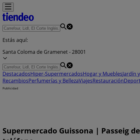
Estás aquí:
Santa Coloma de Gramenet - 28001
Destacados
Hiper-Supermercados
Hogar y Muebles
Jardín y
Recambios
Perfumerías y Belleza
Viajes
Restauración
Depor
Publicidad
Supermercado Guissona | Passeig de 