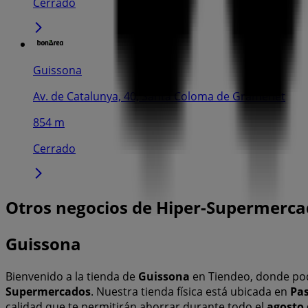
Cerrado
Guissona
Av. de Catalunya, 40, Santa Coloma de Gramenet
854 m
Cerrado
Otros negocios de Hiper-Supermerc
Guissona
Bienvenido a la tienda de
Guissona
en Tiendeo, donde pod
Supermercados
. Nuestra tienda física está ubicada en
Pas
calidad que te permitirán ahorrar durante todo el
agosto 