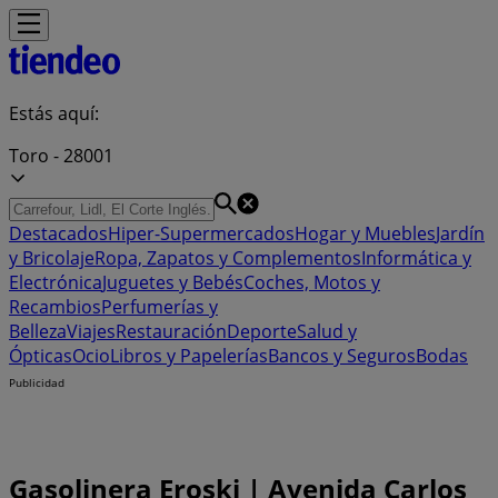
Estás aquí:
Toro - 28001
Destacados
Hiper-Supermercados
Hogar y Muebles
Jardín
y Bricolaje
Ropa, Zapatos y Complementos
Informática y
Electrónica
Juguetes y Bebés
Coches, Motos y
Recambios
Perfumerías y
Belleza
Viajes
Restauración
Deporte
Salud y
Ópticas
Ocio
Libros y Papelerías
Bancos y Seguros
Bodas
Publicidad
Gasolinera Eroski | Avenida Carlos