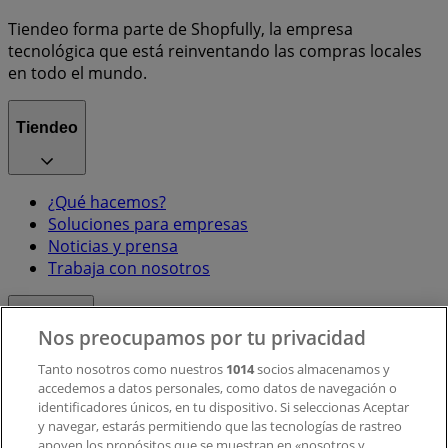
Tiendeo forma parte de Shopfully, la empresa
tecnológica que está reinventando las compras locales
en todo el mundo.
Tiendeo
¿Qué hacemos?
Soluciones para empresas
Noticias y prensa
Trabaja con nosotros
Contacto
Nos preocupamos por tu privacidad
Tanto nosotros como nuestros
1014
socios almacenamos y
accedemos a datos personales, como datos de navegación o
Contacto comercial y de marketing
identificadores únicos, en tu dispositivo. Si seleccionas Aceptar
Tienda mal colocada en el mapa
y navegar, estarás permitiendo que las tecnologías de rastreo
Notificar un folleto
apoyen los propósitos que se muestran en «nosotros y