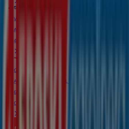
Viajes Ecuador
Av Carlos Pinilla 35, Toro
42 m
Gasolinera Eroski
Avenida Carlos Pinilla 28, Toro
69 m
Cerrado