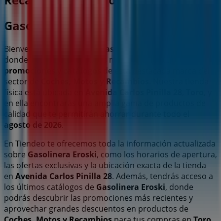
Gasolinera Eroski
Bienvenido a la tienda de
Gasolinera Eroski
en Tiendeo,
donde podrás descubrir las mejores
ofertas
,
promociones
y
catálogos
de esta destacada marca del
sector de
Coches, Motos y Recambios
. Nuestra tienda
física está ubicada en
Avenida Carlos Pinilla 28
,
Toro
, y
en ella encontrarás una amplia gama de productos de
calidad que te permitirán ahorrar durante todo el
agosto de 2026
.
En Tiendeo te ofrecemos toda la información actualizada
sobre
Gasolinera Eroski
, como los horarios de apertura,
las ofertas exclusivas y la ubicación exacta de la tienda
en
Avenida Carlos Pinilla 28
. Además, tendrás acceso a
los últimos catálogos de
Gasolinera Eroski
, donde
podrás descubrir las promociones más recientes y
aprovechar grandes descuentos en productos de
Coches, Motos y Recambios
para tus compras en
Toro
.