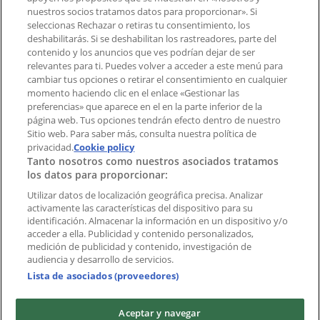
¿Encontraste un problema en la web o en la
nuestros socios tratamos datos para proporcionar». Si
aplicación?
seleccionas Rechazar o retiras tu consentimiento, los
deshabilitarás. Si se deshabilitan los rastreadores, parte del
contenido y los anuncios que ves podrían dejar de ser
Índices
relevantes para ti. Puedes volver a acceder a este menú para
cambiar tus opciones o retirar el consentimiento en cualquier
momento haciendo clic en el enlace «Gestionar las
preferencias» que aparece en el en la parte inferior de la
Marcas
página web. Tus opciones tendrán efecto dentro de nuestro
Marcas locales
Sitio web. Para saber más, consulta nuestra política de
Negocios
privacidad.
Cookie policy
Tanto nosotros como nuestros asociados tratamos
Negocios cercanos
los datos para proporcionar:
Productos
Productos locales
Utilizar datos de localización geográfica precisa. Analizar
activamente las características del dispositivo para su
Ciudades
identificación. Almacenar la información en un dispositivo y/o
acceder a ella. Publicidad y contenido personalizados,
Descargar la APP Tiendeo
medición de publicidad y contenido, investigación de
audiencia y desarrollo de servicios.
Lista de asociados (proveedores)
Aceptar y navegar