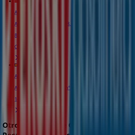
Autoservicios Familia
Avenida Carlos Pinilla 28, Toro
85 m
Cerrado
Ahorro Total
Avenida Carlos Pinilla, nº 45, Toro
141 m
Otros negocios de Coches, Motos y
Recambios en Toro