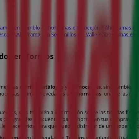
amas en Tiemblo
Ahorramas en Mocejón
Ahorramas en
escas
Ahorramas en Serranillos del Valle
Ahorramas en 
os en Torrijos
s mejores
ofertas
,
catálogos
y
promociones
, sino también 
nocer las últimas novedades de
Ahorramas
, una de las ma
uentos, sino también a información sobre las tiendas física
s con grandes descuentos para ahorrar en tus compras es
talles necesarios para que puedas disfrutar de una experie
horramas
en las tiendas de
Torrijos
y mantente actualizad