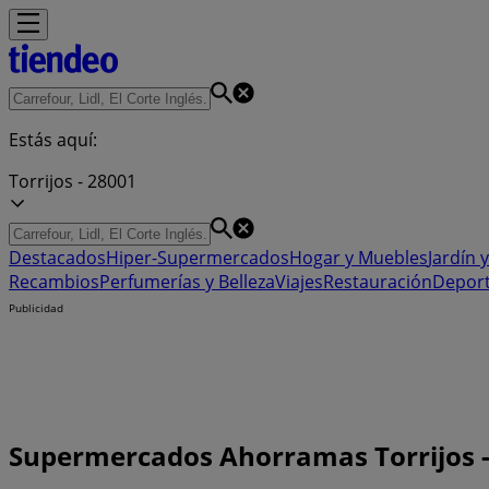
Estás aquí:
Torrijos - 28001
Destacados
Hiper-Supermercados
Hogar y Muebles
Jardín y
Recambios
Perfumerías y Belleza
Viajes
Restauración
Depor
Publicidad
Supermercados Ahorramas Torrijos - 