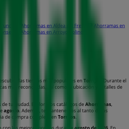
 Yuncos
Ahorramas en Aldea del Fresno
Ahorramas en
Sonseca
Ahorramas en Arroyomolinos
descubrir las tiendas más populares en
Torrijos
. Durante el
rcas más reconocidas, así como la ubicación y detalles de
s de tu ciudad. Explora los catálogos de
Ahorramas
,
te
agosto
. Además, te mantenemos al tanto de las
ncia de compra completa en
Torrijos
.
o con los mejores precios durante
agosto de 2026
. En