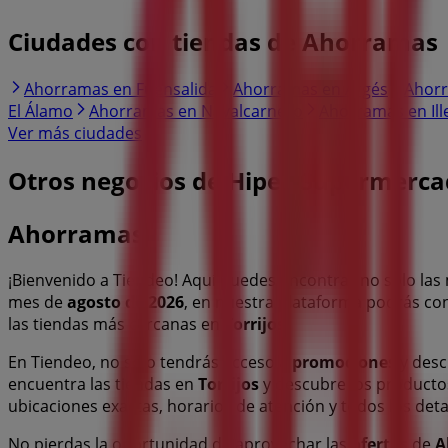
Ciudades con tiendas de Ahorramas
Ahorramas en Fuensalida
Ahorramas en Argés
Ahorr
El Álamo
Ahorramas en Navalcarnero
Ahorramas en Ill
Ver más ciudades
Otros negocios de Hiper-Supermercad
Ahorramas
¡Bienvenido a Tiendeo! Aquí puedes encontrar no solo la
mes de
agosto de 2026
, en nuestra plataforma podrás co
las tiendas más cercanas en
Torrijos
.
En Tiendeo, no solo tendrás acceso a
promociones
y desc
encuentra las tiendas en
Torrijos
y descubre los producto
ubicaciones exactas, horarios de atención y todos los de
No pierdas la oportunidad de aprovechar las
ofertas
de
A