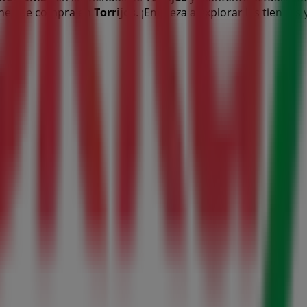
iones de compra en
Torrijos
. ¡Empieza a explorar las tienda