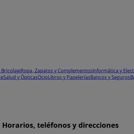
 Bricolaje
Ropa, Zapatos y Complementos
Informática y Elec
te
Salud y Ópticas
Ocio
Libros y Papelerías
Bancos y Seguros
B
Horarios, teléfonos y direcciones