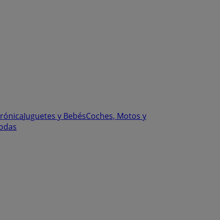
trónica
Juguetes y Bebés
Coches, Motos y
odas