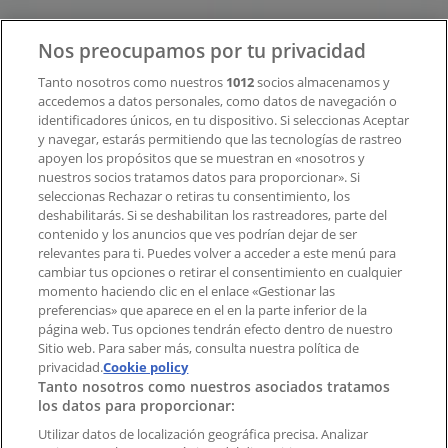
Contacto
Nos preocupamos por tu privacidad
Tanto nosotros como nuestros
1012
socios almacenamos y
accedemos a datos personales, como datos de navegación o
Contacto comercial y de marketing
identificadores únicos, en tu dispositivo. Si seleccionas Aceptar
Tienda mal colocada en el mapa
y navegar, estarás permitiendo que las tecnologías de rastreo
Notificar un folleto
apoyen los propósitos que se muestran en «nosotros y
¿Encontraste un problema en la web o en la
nuestros socios tratamos datos para proporcionar». Si
aplicación?
seleccionas Rechazar o retiras tu consentimiento, los
deshabilitarás. Si se deshabilitan los rastreadores, parte del
contenido y los anuncios que ves podrían dejar de ser
Índices
relevantes para ti. Puedes volver a acceder a este menú para
cambiar tus opciones o retirar el consentimiento en cualquier
momento haciendo clic en el enlace «Gestionar las
preferencias» que aparece en el en la parte inferior de la
Marcas
página web. Tus opciones tendrán efecto dentro de nuestro
Marcas locales
Sitio web. Para saber más, consulta nuestra política de
Negocios
privacidad.
Cookie policy
Tanto nosotros como nuestros asociados tratamos
Negocios cercanos
los datos para proporcionar:
Productos
Productos locales
Utilizar datos de localización geográfica precisa. Analizar