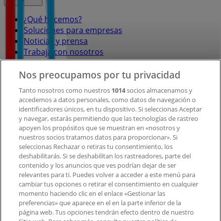
¿Qué hacemos?
Soluciones para empresas
Noticias y prensa
Trabaja con nosotros
Nos preocupamos por tu privacidad
Contacto
Tanto nosotros como nuestros
1014
socios almacenamos y
accedemos a datos personales, como datos de navegación o
identificadores únicos, en tu dispositivo. Si seleccionas Aceptar
Contacto comercial y de marketing
y navegar, estarás permitiendo que las tecnologías de rastreo
Tienda mal colocada en el mapa
apoyen los propósitos que se muestran en «nosotros y
Notificar un folleto
nuestros socios tratamos datos para proporcionar». Si
¿Encontraste un problema en la web o en la
seleccionas Rechazar o retiras tu consentimiento, los
deshabilitarás. Si se deshabilitan los rastreadores, parte del
aplicación?
contenido y los anuncios que ves podrían dejar de ser
relevantes para ti. Puedes volver a acceder a este menú para
cambiar tus opciones o retirar el consentimiento en cualquier
Índices
momento haciendo clic en el enlace «Gestionar las
preferencias» que aparece en el en la parte inferior de la
página web. Tus opciones tendrán efecto dentro de nuestro