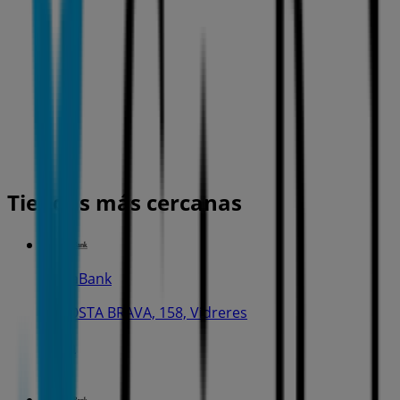
Tiendas más cercanas
CaixaBank
C. COSTA BRAVA, 158, Vidreres
21 m