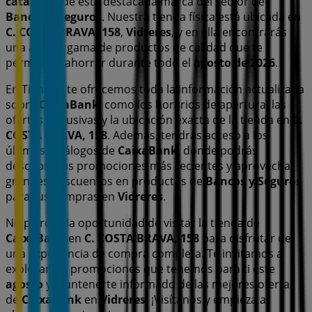
catálogos
de esta destacada marca del sector de
Bancos y Seguros
. Nuestra tienda física está ubicada en
C. COSTA BRAVA, 158
,
Vidreres
, y en ella encontrarás
una amplia gama de productos de calidad que te
permitirán ahorrar durante todo el
agosto de 2026
.
En Tiendeo te ofrecemos toda la información actualizada
sobre
CaixaBank
, como los horarios de apertura, las
ofertas exclusivas y la ubicación exacta de la tienda en
C.
COSTA BRAVA, 158
. Además, tendrás acceso a los
últimos catálogos de
CaixaBank
, donde podrás
descubrir las promociones más recientes y aprovechar
grandes descuentos en productos de
Bancos y Seguros
para tus compras en
Vidreres
.
No pierdas la oportunidad de visitar la tienda de
CaixaBank
en
C. COSTA BRAVA, 158
para disfrutar de
una experiencia de compra completa. Te invitamos a
explorar las promociones que tenemos para ti este
agosto
y mantenerte informado de las mejores ofertas
de
CaixaBank
en
Vidreres
. ¡Visítanos y empieza a