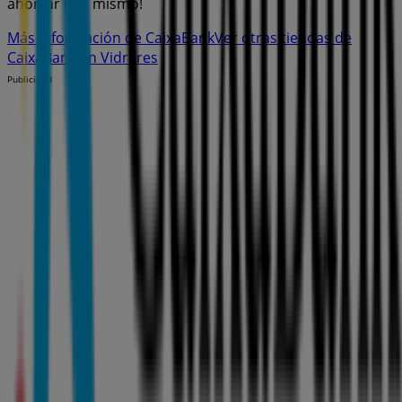
ahorrar hoy mismo!
Más información de CaixaBank
Ver otras tiendas de
CaixaBank en Vidreres
Publicidad