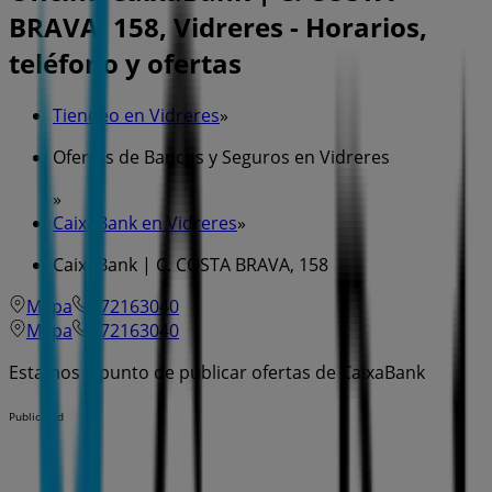
BRAVA, 158, Vidreres - Horarios,
teléfono y ofertas
Tiendeo en Vidreres
»
Ofertas de Bancos y Seguros en Vidreres
»
CaixaBank en Vidreres
»
CaixaBank | C. COSTA BRAVA, 158
Mapa
972163040
Mapa
972163040
Estamos a punto de publicar ofertas de CaixaBank
Publicidad