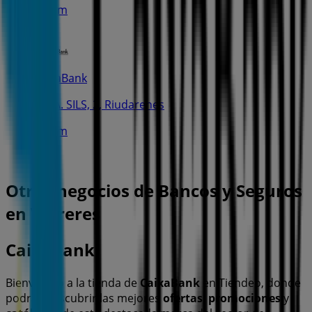
5.7 km
CaixaBank
CTRA. SILS, 2, Riudarenes
6.4 km
Otros negocios de Bancos y Seguros
en Vidreres
CaixaBank
Bienvenido a la tienda de
CaixaBank
en Tiendeo, donde
podrás descubrir las mejores
ofertas
,
promociones
y