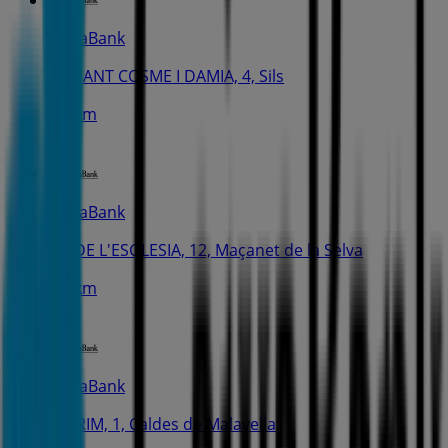
CaixaBank
PL. SANT COSME I DAMIA, 4, Sils
3.7 km
CaixaBank
PL. DE L'ESGLESIA, 12, Maçanet de la Selva
4.4 km
CaixaBank
C. PRIM, 1, Caldes de Malavella