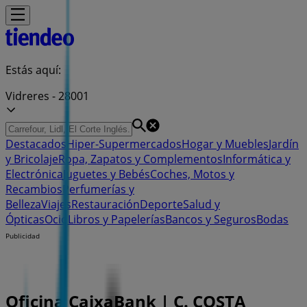
Estás aquí:
Vidreres - 28001
Destacados
Hiper-Supermercados
Hogar y Muebles
Jardín
y Bricolaje
Ropa, Zapatos y Complementos
Informática y
Electrónica
Juguetes y Bebés
Coches, Motos y
Recambios
Perfumerías y
Belleza
Viajes
Restauración
Deporte
Salud y
Ópticas
Ocio
Libros y Papelerías
Bancos y Seguros
Bodas
Publicidad
Oficina CaixaBank | C. COSTA