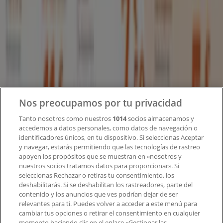
¿Qué hacemos?
Soluciones para empresas
Noticias y prensa
Trabaja con nosotros
Contacto
Nos preocupamos por tu privacidad
Tanto nosotros como nuestros
1014
socios almacenamos y
accedemos a datos personales, como datos de navegación o
Contacto comercial y de marketing
identificadores únicos, en tu dispositivo. Si seleccionas Aceptar
Tienda mal colocada en el mapa
y navegar, estarás permitiendo que las tecnologías de rastreo
Notificar un folleto
apoyen los propósitos que se muestran en «nosotros y
¿Encontraste un problema en la web o en la
nuestros socios tratamos datos para proporcionar». Si
aplicación?
seleccionas Rechazar o retiras tu consentimiento, los
deshabilitarás. Si se deshabilitan los rastreadores, parte del
contenido y los anuncios que ves podrían dejar de ser
Índices
relevantes para ti. Puedes volver a acceder a este menú para
cambiar tus opciones o retirar el consentimiento en cualquier
momento haciendo clic en el enlace «Gestionar las