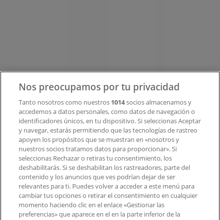
¿Qué hacemos?
Soluciones para empresas
Noticias y prensa
Trabaja con nosotros
Contacto
Nos preocupamos por tu privacidad
Tanto nosotros como nuestros
1014
socios almacenamos y
accedemos a datos personales, como datos de navegación o
Contacto comercial y de marketing
identificadores únicos, en tu dispositivo. Si seleccionas Aceptar
Tienda mal colocada en el mapa
y navegar, estarás permitiendo que las tecnologías de rastreo
Notificar un folleto
apoyen los propósitos que se muestran en «nosotros y
¿Encontraste un problema en la web o en la
nuestros socios tratamos datos para proporcionar». Si
aplicación?
seleccionas Rechazar o retiras tu consentimiento, los
deshabilitarás. Si se deshabilitan los rastreadores, parte del
contenido y los anuncios que ves podrían dejar de ser
Índices
relevantes para ti. Puedes volver a acceder a este menú para
cambiar tus opciones o retirar el consentimiento en cualquier
momento haciendo clic en el enlace «Gestionar las
preferencias» que aparece en el en la parte inferior de la