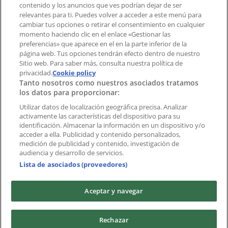
contenido y los anuncios que ves podrían dejar de ser
Índices
relevantes para ti. Puedes volver a acceder a este menú para
cambiar tus opciones o retirar el consentimiento en cualquier
momento haciendo clic en el enlace «Gestionar las
preferencias» que aparece en el en la parte inferior de la
Marcas
página web. Tus opciones tendrán efecto dentro de nuestro
Marcas locales
Sitio web. Para saber más, consulta nuestra política de
Negocios
privacidad.
Cookie policy
Tanto nosotros como nuestros asociados tratamos
Negocios cercanos
los datos para proporcionar:
Productos
Productos locales
Utilizar datos de localización geográfica precisa. Analizar
activamente las características del dispositivo para su
Ciudades
identificación. Almacenar la información en un dispositivo y/o
acceder a ella. Publicidad y contenido personalizados,
Descargar la APP Tiendeo
medición de publicidad y contenido, investigación de
audiencia y desarrollo de servicios.
Lista de asociados (proveedores)
Aceptar y navegar
Copyright © Tiendeo ® 2026 · Shopfully Marketing S.L.U. –
Rechazar
Palau de Mar – 08039 Barcelona, Spain