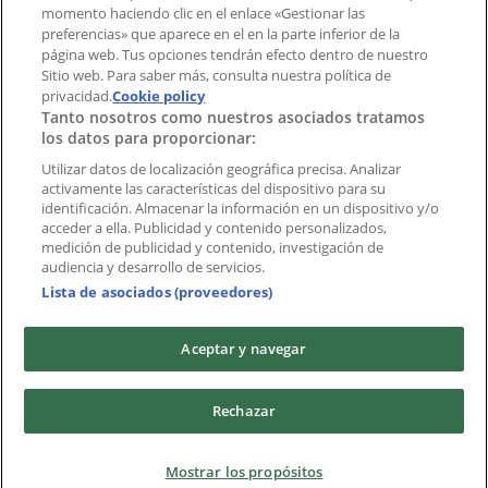
momento haciendo clic en el enlace «Gestionar las
preferencias» que aparece en el en la parte inferior de la
Marcas
página web. Tus opciones tendrán efecto dentro de nuestro
Marcas locales
Sitio web. Para saber más, consulta nuestra política de
Negocios
privacidad.
Cookie policy
Tanto nosotros como nuestros asociados tratamos
Negocios cercanos
los datos para proporcionar:
Productos
Productos locales
Utilizar datos de localización geográfica precisa. Analizar
activamente las características del dispositivo para su
Ciudades
identificación. Almacenar la información en un dispositivo y/o
acceder a ella. Publicidad y contenido personalizados,
Descargar la APP Tiendeo
medición de publicidad y contenido, investigación de
audiencia y desarrollo de servicios.
Lista de asociados (proveedores)
Aceptar y navegar
Copyright © Tiendeo ® 2026 · Shopfully Marketing S.L.U. –
Rechazar
Palau de Mar – 08039 Barcelona, Spain
Términos y condiciones
Política de privacidad
Mostrar los propósitos