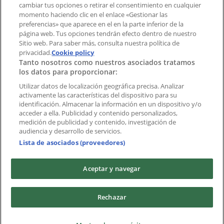
cambiar tus opciones o retirar el consentimiento en cualquier
momento haciendo clic en el enlace «Gestionar las
preferencias» que aparece en el en la parte inferior de la
Marcas
página web. Tus opciones tendrán efecto dentro de nuestro
Marcas locales
Sitio web. Para saber más, consulta nuestra política de
Negocios
privacidad.
Cookie policy
Tanto nosotros como nuestros asociados tratamos
Negocios cercanos
los datos para proporcionar:
Productos
Productos locales
Utilizar datos de localización geográfica precisa. Analizar
activamente las características del dispositivo para su
Ciudades
identificación. Almacenar la información en un dispositivo y/o
acceder a ella. Publicidad y contenido personalizados,
Descargar la APP Tiendeo
medición de publicidad y contenido, investigación de
audiencia y desarrollo de servicios.
Lista de asociados (proveedores)
Aceptar y navegar
Copyright © Tiendeo ® 2026 · Shopfully Marketing S.L.U. –
Rechazar
Palau de Mar – 08039 Barcelona, Spain
Términos y condiciones
Política de privacidad