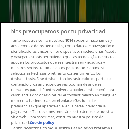
Noticias y prensa
Trabaja con nosotros
Contacto
Nos preocupamos por tu privacidad
Tanto nosotros como nuestros
1014
socios almacenamos y
accedemos a datos personales, como datos de navegación o
Contacto comercial y de marketing
identificadores únicos, en tu dispositivo. Si seleccionas Aceptar
Tienda mal colocada en el mapa
y navegar, estarás permitiendo que las tecnologías de rastreo
Notificar un folleto
apoyen los propósitos que se muestran en «nosotros y
¿Encontraste un problema en la web o en la
nuestros socios tratamos datos para proporcionar». Si
aplicación?
seleccionas Rechazar o retiras tu consentimiento, los
deshabilitarás. Si se deshabilitan los rastreadores, parte del
contenido y los anuncios que ves podrían dejar de ser
Índices
relevantes para ti. Puedes volver a acceder a este menú para
cambiar tus opciones o retirar el consentimiento en cualquier
momento haciendo clic en el enlace «Gestionar las
preferencias» que aparece en el en la parte inferior de la
Marcas
página web. Tus opciones tendrán efecto dentro de nuestro
Marcas locales
Sitio web. Para saber más, consulta nuestra política de
Negocios
privacidad.
Cookie policy
Tanto nosotros como nuestros asociados tratamos