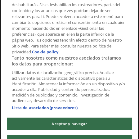
deshabilitarás. Si se deshabilitan los rastreadores, parte del
contenido y los anuncios que ves podrían dejar de ser
Índices
relevantes para ti. Puedes volver a acceder a este menú para
cambiar tus opciones o retirar el consentimiento en cualquier
momento haciendo clic en el enlace «Gestionar las
preferencias» que aparece en el en la parte inferior de la
Marcas
página web. Tus opciones tendrán efecto dentro de nuestro
Marcas locales
Sitio web. Para saber más, consulta nuestra política de
Negocios
privacidad.
Cookie policy
Tanto nosotros como nuestros asociados tratamos
Negocios cercanos
los datos para proporcionar:
Productos
Productos locales
Utilizar datos de localización geográfica precisa. Analizar
activamente las características del dispositivo para su
Ciudades
identificación. Almacenar la información en un dispositivo y/o
acceder a ella. Publicidad y contenido personalizados,
Descargar la APP Tiendeo
medición de publicidad y contenido, investigación de
audiencia y desarrollo de servicios.
Lista de asociados (proveedores)
Aceptar y navegar
Copyright © Tiendeo ® 2026 · Shopfully Marketing S.L.U. –