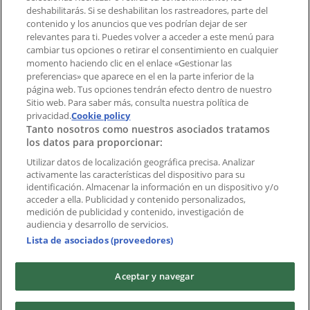
deshabilitarás. Si se deshabilitan los rastreadores, parte del
contenido y los anuncios que ves podrían dejar de ser
Índices
relevantes para ti. Puedes volver a acceder a este menú para
cambiar tus opciones o retirar el consentimiento en cualquier
momento haciendo clic en el enlace «Gestionar las
preferencias» que aparece en el en la parte inferior de la
Marcas
página web. Tus opciones tendrán efecto dentro de nuestro
Marcas locales
Sitio web. Para saber más, consulta nuestra política de
Negocios
privacidad.
Cookie policy
Tanto nosotros como nuestros asociados tratamos
Negocios cercanos
los datos para proporcionar:
Productos
Productos locales
Utilizar datos de localización geográfica precisa. Analizar
activamente las características del dispositivo para su
Ciudades
identificación. Almacenar la información en un dispositivo y/o
acceder a ella. Publicidad y contenido personalizados,
Descargar la APP Tiendeo
medición de publicidad y contenido, investigación de
audiencia y desarrollo de servicios.
Lista de asociados (proveedores)
Aceptar y navegar
Copyright © Tiendeo ® 2026 · Shopfully Marketing S.L.U. –