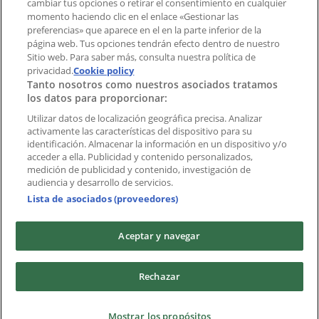
cambiar tus opciones o retirar el consentimiento en cualquier
momento haciendo clic en el enlace «Gestionar las
preferencias» que aparece en el en la parte inferior de la
Marcas
página web. Tus opciones tendrán efecto dentro de nuestro
Marcas locales
Sitio web. Para saber más, consulta nuestra política de
Negocios
privacidad.
Cookie policy
Tanto nosotros como nuestros asociados tratamos
Negocios cercanos
los datos para proporcionar:
Productos
Productos locales
Utilizar datos de localización geográfica precisa. Analizar
activamente las características del dispositivo para su
Ciudades
identificación. Almacenar la información en un dispositivo y/o
acceder a ella. Publicidad y contenido personalizados,
Descargar la APP Tiendeo
medición de publicidad y contenido, investigación de
audiencia y desarrollo de servicios.
Lista de asociados (proveedores)
Aceptar y navegar
Copyright © Tiendeo ® 2026 · Shopfully Marketing S.L.U. –
Rechazar
Palau de Mar – 08039 Barcelona, Spain
Términos y condiciones
Política de privacidad
Mostrar los propósitos