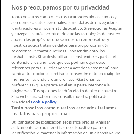
Contacto
Nos preocupamos por tu privacidad
Tanto nosotros como nuestros
1014
socios almacenamos y
accedemos a datos personales, como datos de navegación o
Contacto comercial y de marketing
identificadores únicos, en tu dispositivo. Si seleccionas Aceptar
Tienda mal colocada en el mapa
y navegar, estarás permitiendo que las tecnologías de rastreo
Notificar un folleto
apoyen los propósitos que se muestran en «nosotros y
¿Encontraste un problema en la web o en la
nuestros socios tratamos datos para proporcionar». Si
aplicación?
seleccionas Rechazar o retiras tu consentimiento, los
deshabilitarás. Si se deshabilitan los rastreadores, parte del
contenido y los anuncios que ves podrían dejar de ser
Índices
relevantes para ti. Puedes volver a acceder a este menú para
cambiar tus opciones o retirar el consentimiento en cualquier
momento haciendo clic en el enlace «Gestionar las
preferencias» que aparece en el en la parte inferior de la
Marcas
página web. Tus opciones tendrán efecto dentro de nuestro
Marcas locales
Sitio web. Para saber más, consulta nuestra política de
Negocios
privacidad.
Cookie policy
Tanto nosotros como nuestros asociados tratamos
Negocios cercanos
los datos para proporcionar:
Productos
Productos locales
Utilizar datos de localización geográfica precisa. Analizar
activamente las características del dispositivo para su
Ciudades
identificación. Almacenar la información en un dispositivo y/o