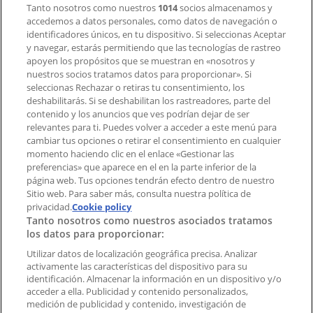
Contacto
Tanto nosotros como nuestros
1014
socios almacenamos y
accedemos a datos personales, como datos de navegación o
identificadores únicos, en tu dispositivo. Si seleccionas Aceptar
y navegar, estarás permitiendo que las tecnologías de rastreo
Contacto comercial y de marketing
apoyen los propósitos que se muestran en «nosotros y
Tienda mal colocada en el mapa
nuestros socios tratamos datos para proporcionar». Si
Notificar un folleto
seleccionas Rechazar o retiras tu consentimiento, los
deshabilitarás. Si se deshabilitan los rastreadores, parte del
¿Encontraste un problema en la web o en la
contenido y los anuncios que ves podrían dejar de ser
aplicación?
relevantes para ti. Puedes volver a acceder a este menú para
cambiar tus opciones o retirar el consentimiento en cualquier
momento haciendo clic en el enlace «Gestionar las
Índices
preferencias» que aparece en el en la parte inferior de la
página web. Tus opciones tendrán efecto dentro de nuestro
Sitio web. Para saber más, consulta nuestra política de
Marcas
privacidad.
Cookie policy
Tanto nosotros como nuestros asociados tratamos
Negocios
los datos para proporcionar:
Negocios cercanos
Productos
Utilizar datos de localización geográfica precisa. Analizar
activamente las características del dispositivo para su
Ciudades
identificación. Almacenar la información en un dispositivo y/o
acceder a ella. Publicidad y contenido personalizados,
Descargar la APP Tiendeo
medición de publicidad y contenido, investigación de