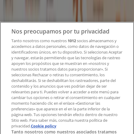
Noticias y prensa
Trabaja con nosotros
Contacto
Nos preocupamos por tu privacidad
Tanto nosotros como nuestros
1012
socios almacenamos y
accedemos a datos personales, como datos de navegación o
Contacto comercial y de marketing
identificadores únicos, en tu dispositivo. Si seleccionas Aceptar
Tienda mal colocada en el mapa
y navegar, estarás permitiendo que las tecnologías de rastreo
Notificar un folleto
apoyen los propósitos que se muestran en «nosotros y
¿Encontraste un problema en la web o en la
nuestros socios tratamos datos para proporcionar». Si
aplicación?
seleccionas Rechazar o retiras tu consentimiento, los
deshabilitarás. Si se deshabilitan los rastreadores, parte del
contenido y los anuncios que ves podrían dejar de ser
Índices
relevantes para ti. Puedes volver a acceder a este menú para
cambiar tus opciones o retirar el consentimiento en cualquier
momento haciendo clic en el enlace «Gestionar las
preferencias» que aparece en el en la parte inferior de la
Marcas
página web. Tus opciones tendrán efecto dentro de nuestro
Marcas locales
Sitio web. Para saber más, consulta nuestra política de
Negocios
privacidad.
Cookie policy
Tanto nosotros como nuestros asociados tratamos
Negocios cercanos