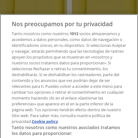
Trabaja con nosotros
Contacto
Nos preocupamos por tu privacidad
Tanto nosotros como nuestros
1012
socios almacenamos y
accedemos a datos personales, como datos de navegación o
Contacto comercial y de marketing
identificadores únicos, en tu dispositivo. Si seleccionas Aceptar
Tienda mal colocada en el mapa
y navegar, estarás permitiendo que las tecnologías de rastreo
Notificar un folleto
apoyen los propósitos que se muestran en «nosotros y
¿Encontraste un problema en la web o en la
nuestros socios tratamos datos para proporcionar». Si
aplicación?
seleccionas Rechazar o retiras tu consentimiento, los
deshabilitarás. Si se deshabilitan los rastreadores, parte del
contenido y los anuncios que ves podrían dejar de ser
Índices
relevantes para ti. Puedes volver a acceder a este menú para
cambiar tus opciones o retirar el consentimiento en cualquier
momento haciendo clic en el enlace «Gestionar las
preferencias» que aparece en el en la parte inferior de la
Marcas
página web. Tus opciones tendrán efecto dentro de nuestro
Marcas locales
Sitio web. Para saber más, consulta nuestra política de
Negocios
privacidad.
Cookie policy
Tanto nosotros como nuestros asociados tratamos
Negocios cercanos
los datos para proporcionar:
Productos