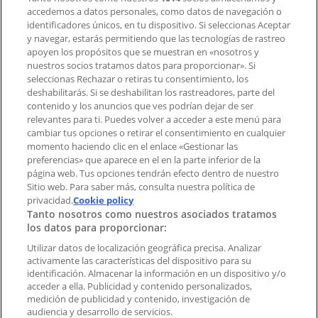
accedemos a datos personales, como datos de navegación o
Contacto comercial y de marketing
identificadores únicos, en tu dispositivo. Si seleccionas Aceptar
Tienda mal colocada en el mapa
y navegar, estarás permitiendo que las tecnologías de rastreo
Notificar un folleto
apoyen los propósitos que se muestran en «nosotros y
¿Encontraste un problema en la web o en la
nuestros socios tratamos datos para proporcionar». Si
aplicación?
seleccionas Rechazar o retiras tu consentimiento, los
deshabilitarás. Si se deshabilitan los rastreadores, parte del
contenido y los anuncios que ves podrían dejar de ser
Índices
relevantes para ti. Puedes volver a acceder a este menú para
cambiar tus opciones o retirar el consentimiento en cualquier
momento haciendo clic en el enlace «Gestionar las
preferencias» que aparece en el en la parte inferior de la
Marcas
página web. Tus opciones tendrán efecto dentro de nuestro
Marcas locales
Sitio web. Para saber más, consulta nuestra política de
Negocios
privacidad.
Cookie policy
Tanto nosotros como nuestros asociados tratamos
Negocios cercanos
los datos para proporcionar:
Productos
Productos locales
Utilizar datos de localización geográfica precisa. Analizar
activamente las características del dispositivo para su
Ciudades
identificación. Almacenar la información en un dispositivo y/o
acceder a ella. Publicidad y contenido personalizados,
Descargar la APP Tiendeo
medición de publicidad y contenido, investigación de
audiencia y desarrollo de servicios.