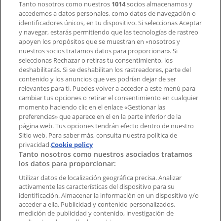
Tanto nosotros como nuestros
1014
socios almacenamos y
accedemos a datos personales, como datos de navegación o
Contacto comercial y de marketing
identificadores únicos, en tu dispositivo. Si seleccionas Aceptar
Tienda mal colocada en el mapa
y navegar, estarás permitiendo que las tecnologías de rastreo
Notificar un folleto
apoyen los propósitos que se muestran en «nosotros y
¿Encontraste un problema en la web o en la
nuestros socios tratamos datos para proporcionar». Si
aplicación?
seleccionas Rechazar o retiras tu consentimiento, los
deshabilitarás. Si se deshabilitan los rastreadores, parte del
contenido y los anuncios que ves podrían dejar de ser
Índices
relevantes para ti. Puedes volver a acceder a este menú para
cambiar tus opciones o retirar el consentimiento en cualquier
momento haciendo clic en el enlace «Gestionar las
preferencias» que aparece en el en la parte inferior de la
Marcas
página web. Tus opciones tendrán efecto dentro de nuestro
Marcas locales
Sitio web. Para saber más, consulta nuestra política de
Negocios
privacidad.
Cookie policy
Tanto nosotros como nuestros asociados tratamos
Negocios cercanos
los datos para proporcionar:
Productos
Productos locales
Utilizar datos de localización geográfica precisa. Analizar
activamente las características del dispositivo para su
Ciudades
identificación. Almacenar la información en un dispositivo y/o
acceder a ella. Publicidad y contenido personalizados,
Descargar la APP Tiendeo
medición de publicidad y contenido, investigación de