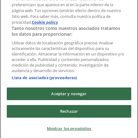
preferencias» que aparece en el en la parte inferior de la
Marcas
página web. Tus opciones tendrán efecto dentro de nuestro
Marcas locales
Sitio web. Para saber más, consulta nuestra política de
Negocios
privacidad.
Cookie policy
Tanto nosotros como nuestros asociados tratamos
Negocios cercanos
los datos para proporcionar:
Productos
Productos locales
Utilizar datos de localización geográfica precisa. Analizar
activamente las características del dispositivo para su
Ciudades
identificación. Almacenar la información en un dispositivo y/o
acceder a ella. Publicidad y contenido personalizados,
Descargar la APP Tiendeo
medición de publicidad y contenido, investigación de
audiencia y desarrollo de servicios.
Lista de asociados (proveedores)
Aceptar y navegar
Copyright © Tiendeo ® 2026 · Shopfully Marketing S.L.U. –
Rechazar
Palau de Mar – 08039 Barcelona, Spain
Términos y condiciones
Política de privacidad
Mostrar los propósitos
Gestionar cookies