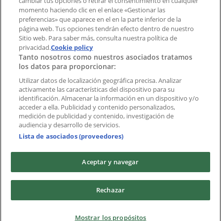
cambiar tus opciones o retirar el consentimiento en cualquier
momento haciendo clic en el enlace «Gestionar las
preferencias» que aparece en el en la parte inferior de la
Marcas
página web. Tus opciones tendrán efecto dentro de nuestro
Marcas locales
Sitio web. Para saber más, consulta nuestra política de
Negocios
privacidad.
Cookie policy
Tanto nosotros como nuestros asociados tratamos
Negocios cercanos
los datos para proporcionar:
Productos
Productos locales
Utilizar datos de localización geográfica precisa. Analizar
activamente las características del dispositivo para su
Ciudades
identificación. Almacenar la información en un dispositivo y/o
acceder a ella. Publicidad y contenido personalizados,
Descargar la APP Tiendeo
medición de publicidad y contenido, investigación de
audiencia y desarrollo de servicios.
Lista de asociados (proveedores)
Aceptar y navegar
Copyright © Tiendeo ® 2026 · Shopfully Marketing S.L.U. –
Rechazar
Palau de Mar – 08039 Barcelona, Spain
Términos y condiciones
Política de privacidad
Mostrar los propósitos