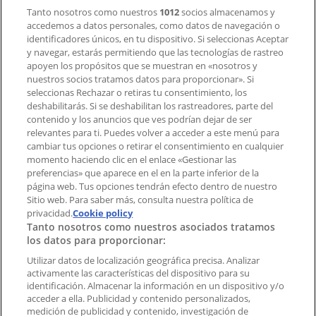
Tanto nosotros como nuestros
1012
socios almacenamos y
accedemos a datos personales, como datos de navegación o
Contacto comercial y de marketing
identificadores únicos, en tu dispositivo. Si seleccionas Aceptar
Tienda mal colocada en el mapa
y navegar, estarás permitiendo que las tecnologías de rastreo
Notificar un folleto
apoyen los propósitos que se muestran en «nosotros y
¿Encontraste un problema en la web o en la
nuestros socios tratamos datos para proporcionar». Si
aplicación?
seleccionas Rechazar o retiras tu consentimiento, los
deshabilitarás. Si se deshabilitan los rastreadores, parte del
contenido y los anuncios que ves podrían dejar de ser
Índices
relevantes para ti. Puedes volver a acceder a este menú para
cambiar tus opciones o retirar el consentimiento en cualquier
momento haciendo clic en el enlace «Gestionar las
preferencias» que aparece en el en la parte inferior de la
Marcas
página web. Tus opciones tendrán efecto dentro de nuestro
Marcas locales
Sitio web. Para saber más, consulta nuestra política de
Negocios
privacidad.
Cookie policy
Tanto nosotros como nuestros asociados tratamos
Negocios cercanos
los datos para proporcionar:
Productos
Productos locales
Utilizar datos de localización geográfica precisa. Analizar
activamente las características del dispositivo para su
Ciudades
identificación. Almacenar la información en un dispositivo y/o
acceder a ella. Publicidad y contenido personalizados,
Descargar la APP Tiendeo
medición de publicidad y contenido, investigación de