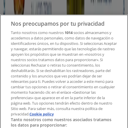
Soluciones para empresas
Noticias y prensa
Trabaja con nosotros
Nos preocupamos por tu privacidad
Contacto
Tanto nosotros como nuestros
1014
socios almacenamos y
accedemos a datos personales, como datos de navegación o
identificadores únicos, en tu dispositivo. Si seleccionas Aceptar
y navegar, estarás permitiendo que las tecnologías de rastreo
Contacto comercial y de marketing
apoyen los propósitos que se muestran en «nosotros y
Tienda mal colocada en el mapa
nuestros socios tratamos datos para proporcionar». Si
Notificar un folleto
seleccionas Rechazar o retiras tu consentimiento, los
deshabilitarás. Si se deshabilitan los rastreadores, parte del
¿Encontraste un problema en la web o en la
contenido y los anuncios que ves podrían dejar de ser
aplicación?
relevantes para ti. Puedes volver a acceder a este menú para
cambiar tus opciones o retirar el consentimiento en cualquier
momento haciendo clic en el enlace «Gestionar las
Índices
preferencias» que aparece en el en la parte inferior de la
página web. Tus opciones tendrán efecto dentro de nuestro
Sitio web. Para saber más, consulta nuestra política de
Marcas
privacidad.
Cookie policy
Tanto nosotros como nuestros asociados tratamos
Negocios
los datos para proporcionar:
Negocios cercanos