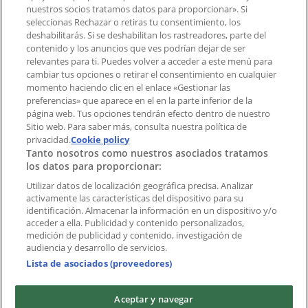
¿Encontraste un problema en la web o en la
nuestros socios tratamos datos para proporcionar». Si
aplicación?
seleccionas Rechazar o retiras tu consentimiento, los
deshabilitarás. Si se deshabilitan los rastreadores, parte del
contenido y los anuncios que ves podrían dejar de ser
Índices
relevantes para ti. Puedes volver a acceder a este menú para
cambiar tus opciones o retirar el consentimiento en cualquier
momento haciendo clic en el enlace «Gestionar las
preferencias» que aparece en el en la parte inferior de la
Marcas
página web. Tus opciones tendrán efecto dentro de nuestro
Marcas locales
Sitio web. Para saber más, consulta nuestra política de
Negocios
privacidad.
Cookie policy
Tanto nosotros como nuestros asociados tratamos
Negocios cercanos
los datos para proporcionar:
Productos
Productos locales
Utilizar datos de localización geográfica precisa. Analizar
activamente las características del dispositivo para su
Ciudades
identificación. Almacenar la información en un dispositivo y/o
acceder a ella. Publicidad y contenido personalizados,
Descargar la APP Tiendeo
medición de publicidad y contenido, investigación de
audiencia y desarrollo de servicios.
Lista de asociados (proveedores)
Aceptar y navegar