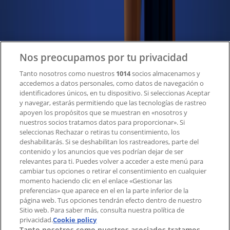
Noticias y prensa
Trabaja con nosotros
Contacto
Nos preocupamos por tu privacidad
Tanto nosotros como nuestros
1014
socios almacenamos y
accedemos a datos personales, como datos de navegación o
Contacto comercial y de marketing
identificadores únicos, en tu dispositivo. Si seleccionas Aceptar
Tienda mal colocada en el mapa
y navegar, estarás permitiendo que las tecnologías de rastreo
Notificar un folleto
apoyen los propósitos que se muestran en «nosotros y
¿Encontraste un problema en la web o en la
nuestros socios tratamos datos para proporcionar». Si
aplicación?
seleccionas Rechazar o retiras tu consentimiento, los
deshabilitarás. Si se deshabilitan los rastreadores, parte del
contenido y los anuncios que ves podrían dejar de ser
Índices
relevantes para ti. Puedes volver a acceder a este menú para
cambiar tus opciones o retirar el consentimiento en cualquier
momento haciendo clic en el enlace «Gestionar las
preferencias» que aparece en el en la parte inferior de la
Marcas
página web. Tus opciones tendrán efecto dentro de nuestro
Marcas locales
Sitio web. Para saber más, consulta nuestra política de
Negocios
privacidad.
Cookie policy
Tanto nosotros como nuestros asociados tratamos