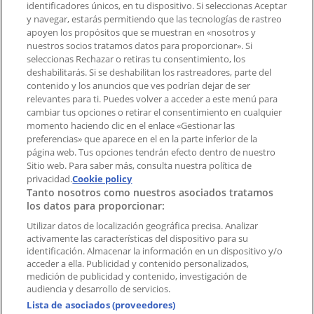
identificadores únicos, en tu dispositivo. Si seleccionas Aceptar
y navegar, estarás permitiendo que las tecnologías de rastreo
Contacto comercial y de marketing
apoyen los propósitos que se muestran en «nosotros y
Tienda mal colocada en el mapa
nuestros socios tratamos datos para proporcionar». Si
Notificar un folleto
seleccionas Rechazar o retiras tu consentimiento, los
deshabilitarás. Si se deshabilitan los rastreadores, parte del
¿Encontraste un problema en la web o en la
contenido y los anuncios que ves podrían dejar de ser
aplicación?
relevantes para ti. Puedes volver a acceder a este menú para
cambiar tus opciones o retirar el consentimiento en cualquier
momento haciendo clic en el enlace «Gestionar las
Índices
preferencias» que aparece en el en la parte inferior de la
página web. Tus opciones tendrán efecto dentro de nuestro
Sitio web. Para saber más, consulta nuestra política de
Marcas
privacidad.
Cookie policy
Tanto nosotros como nuestros asociados tratamos
Negocios
los datos para proporcionar:
Negocios cercanos
Productos
Utilizar datos de localización geográfica precisa. Analizar
activamente las características del dispositivo para su
Ciudades
identificación. Almacenar la información en un dispositivo y/o
acceder a ella. Publicidad y contenido personalizados,
Descargar la APP Tiendeo
medición de publicidad y contenido, investigación de
audiencia y desarrollo de servicios.
Lista de asociados (proveedores)