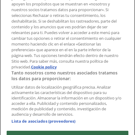
Notificar un folleto
apoyen los propósitos que se muestran en «nosotros y
¿Encontraste un problema en la web o en la
nuestros socios tratamos datos para proporcionar». Si
aplicación?
seleccionas Rechazar o retiras tu consentimiento, los
deshabilitarás. Si se deshabilitan los rastreadores, parte del
contenido y los anuncios que ves podrían dejar de ser
Índices
relevantes para ti. Puedes volver a acceder a este menú para
cambiar tus opciones o retirar el consentimiento en cualquier
momento haciendo clic en el enlace «Gestionar las
preferencias» que aparece en el en la parte inferior de la
Marcas
página web. Tus opciones tendrán efecto dentro de nuestro
Marcas locales
Sitio web. Para saber más, consulta nuestra política de
Negocios
privacidad.
Cookie policy
Tanto nosotros como nuestros asociados tratamos
Negocios cercanos
los datos para proporcionar:
Productos
Productos locales
Utilizar datos de localización geográfica precisa. Analizar
activamente las características del dispositivo para su
Ciudades
identificación. Almacenar la información en un dispositivo y/o
acceder a ella. Publicidad y contenido personalizados,
Descargar la APP Tiendeo
medición de publicidad y contenido, investigación de
audiencia y desarrollo de servicios.
Lista de asociados (proveedores)