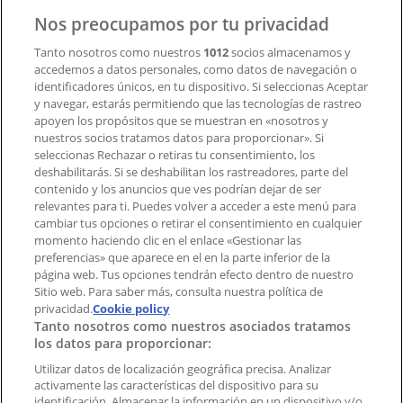
Nos preocupamos por tu privacidad
Contacto
Tanto nosotros como nuestros
1012
socios almacenamos y
accedemos a datos personales, como datos de navegación o
identificadores únicos, en tu dispositivo. Si seleccionas Aceptar
y navegar, estarás permitiendo que las tecnologías de rastreo
Contacto comercial y de marketing
apoyen los propósitos que se muestran en «nosotros y
Tienda mal colocada en el mapa
nuestros socios tratamos datos para proporcionar». Si
Notificar un folleto
seleccionas Rechazar o retiras tu consentimiento, los
deshabilitarás. Si se deshabilitan los rastreadores, parte del
¿Encontraste un problema en la web o en la
contenido y los anuncios que ves podrían dejar de ser
aplicación?
relevantes para ti. Puedes volver a acceder a este menú para
cambiar tus opciones o retirar el consentimiento en cualquier
momento haciendo clic en el enlace «Gestionar las
Índices
preferencias» que aparece en el en la parte inferior de la
página web. Tus opciones tendrán efecto dentro de nuestro
Sitio web. Para saber más, consulta nuestra política de
Marcas
privacidad.
Cookie policy
Tanto nosotros como nuestros asociados tratamos
Negocios
los datos para proporcionar:
Negocios cercanos
Productos
Utilizar datos de localización geográfica precisa. Analizar
activamente las características del dispositivo para su
Ciudades
identificación. Almacenar la información en un dispositivo y/o