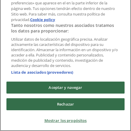
preferencias» que aparece en el en la parte inferior de la
Marcas
página web. Tus opciones tendrán efecto dentro de nuestro
Marcas locales
Sitio web. Para saber más, consulta nuestra política de
Negocios
privacidad.
Cookie policy
Tanto nosotros como nuestros asociados tratamos
Negocios cercanos
los datos para proporcionar:
Productos
Productos locales
Utilizar datos de localización geográfica precisa. Analizar
activamente las características del dispositivo para su
Ciudades
identificación. Almacenar la información en un dispositivo y/o
acceder a ella. Publicidad y contenido personalizados,
Descargar la APP Tiendeo
medición de publicidad y contenido, investigación de
audiencia y desarrollo de servicios.
Lista de asociados (proveedores)
Aceptar y navegar
Copyright © Tiendeo ® 2026 · Shopfully Marketing S.L.U. –
Rechazar
Palau de Mar – 08039 Barcelona, Spain
Términos y condiciones
Política de privacidad
Mostrar los propósitos
Gestionar cookies