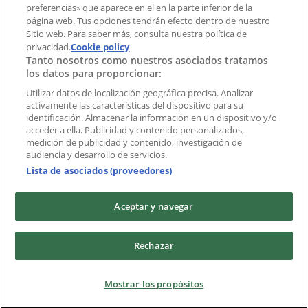
preferencias» que aparece en el en la parte inferior de la
página web. Tus opciones tendrán efecto dentro de nuestro
Sitio web. Para saber más, consulta nuestra política de
Marcas
privacidad.
Cookie policy
Tanto nosotros como nuestros asociados tratamos
Negocios
los datos para proporcionar:
Negocios cercanos
Productos
Utilizar datos de localización geográfica precisa. Analizar
activamente las características del dispositivo para su
Ciudades
identificación. Almacenar la información en un dispositivo y/o
acceder a ella. Publicidad y contenido personalizados,
Descargar la APP Tiendeo
medición de publicidad y contenido, investigación de
audiencia y desarrollo de servicios.
Lista de asociados (proveedores)
Aceptar y navegar
Copyright © Tiendeo ® 2026 · Shopfully Marketing S.L.U. –
Rechazar
Palau de Mar – 08039 Barcelona, Spain
Términos y condiciones
Política de privacidad
Mostrar los propósitos
Gestionar cookies