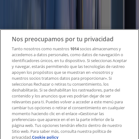
Soluciones para empresas
Noticias y prensa
Trabaja con nosotros
Contacto
Nos preocupamos por tu privacidad
Tanto nosotros como nuestros
1014
socios almacenamos y
accedemos a datos personales, como datos de navegación o
Contacto comercial y de marketing
identificadores únicos, en tu dispositivo. Si seleccionas Aceptar
Tienda mal colocada en el mapa
y navegar, estarás permitiendo que las tecnologías de rastreo
Notificar un folleto
apoyen los propósitos que se muestran en «nosotros y
¿Encontraste un problema en la web o en la
nuestros socios tratamos datos para proporcionar». Si
aplicación?
seleccionas Rechazar o retiras tu consentimiento, los
deshabilitarás. Si se deshabilitan los rastreadores, parte del
contenido y los anuncios que ves podrían dejar de ser
Índices
relevantes para ti. Puedes volver a acceder a este menú para
cambiar tus opciones o retirar el consentimiento en cualquier
momento haciendo clic en el enlace «Gestionar las
preferencias» que aparece en el en la parte inferior de la
Marcas
página web. Tus opciones tendrán efecto dentro de nuestro
Marcas locales
Sitio web. Para saber más, consulta nuestra política de
Negocios
privacidad.
Cookie policy