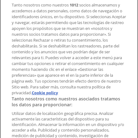
Tanto nosotros como nuestros
1012
socios almacenamos y
accedemos a datos personales, como datos de navegación o
Contacto comercial y de marketing
identificadores únicos, en tu dispositivo. Si seleccionas Aceptar
Tienda mal colocada en el mapa
y navegar, estarás permitiendo que las tecnologías de rastreo
Notificar un folleto
apoyen los propósitos que se muestran en «nosotros y
¿Encontraste un problema en la web o en la
nuestros socios tratamos datos para proporcionar». Si
aplicación?
seleccionas Rechazar o retiras tu consentimiento, los
deshabilitarás. Si se deshabilitan los rastreadores, parte del
contenido y los anuncios que ves podrían dejar de ser
Índices
relevantes para ti. Puedes volver a acceder a este menú para
cambiar tus opciones o retirar el consentimiento en cualquier
momento haciendo clic en el enlace «Gestionar las
preferencias» que aparece en el en la parte inferior de la
Marcas
página web. Tus opciones tendrán efecto dentro de nuestro
Marcas locales
Sitio web. Para saber más, consulta nuestra política de
Negocios
privacidad.
Cookie policy
Tanto nosotros como nuestros asociados tratamos
Negocios cercanos
los datos para proporcionar:
Productos
Productos locales
Utilizar datos de localización geográfica precisa. Analizar
activamente las características del dispositivo para su
Ciudades
identificación. Almacenar la información en un dispositivo y/o
acceder a ella. Publicidad y contenido personalizados,
Descargar la APP Tiendeo
medición de publicidad y contenido, investigación de