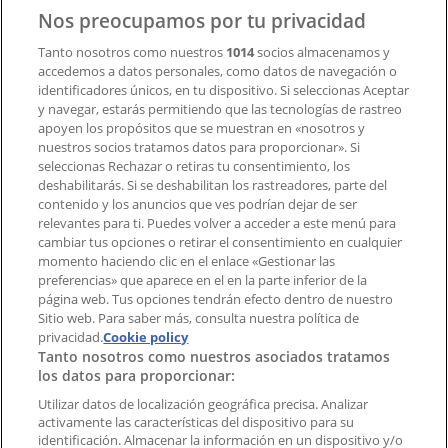
Contacto
Nos preocupamos por tu privacidad
Tanto nosotros como nuestros
1014
socios almacenamos y
accedemos a datos personales, como datos de navegación o
Contacto comercial y de marketing
identificadores únicos, en tu dispositivo. Si seleccionas Aceptar
Tienda mal colocada en el mapa
y navegar, estarás permitiendo que las tecnologías de rastreo
Notificar un folleto
apoyen los propósitos que se muestran en «nosotros y
¿Encontraste un problema en la web o en la
nuestros socios tratamos datos para proporcionar». Si
aplicación?
seleccionas Rechazar o retiras tu consentimiento, los
deshabilitarás. Si se deshabilitan los rastreadores, parte del
contenido y los anuncios que ves podrían dejar de ser
Índices
relevantes para ti. Puedes volver a acceder a este menú para
cambiar tus opciones o retirar el consentimiento en cualquier
momento haciendo clic en el enlace «Gestionar las
preferencias» que aparece en el en la parte inferior de la
Marcas
página web. Tus opciones tendrán efecto dentro de nuestro
Marcas locales
Sitio web. Para saber más, consulta nuestra política de
Negocios
privacidad.
Cookie policy
Tanto nosotros como nuestros asociados tratamos
Negocios cercanos
los datos para proporcionar:
Productos
Productos locales
Utilizar datos de localización geográfica precisa. Analizar
activamente las características del dispositivo para su
Ciudades
identificación. Almacenar la información en un dispositivo y/o