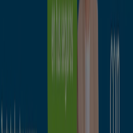
Ahorrar es aún más fácil con la aplicación.
Puedes encontrar las mejores ofertas de los negocios
más cercanos, guardarlas y crear tu lista de ahorro, todo
desde tu celular.
DESCARGA LA APLICACIÓN
Otros Catálogos de Bancos y
Seguros en Guareña
Mutua Madrileña
Tu seguro de hogar ¡por solo 150€!
Caduca el 30/9
Guareña