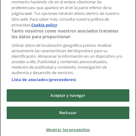
momento haciendo clic en el enlace «Gestionar las
preferencias» que aparece en el en la parte inferior de la
Marcas
página web. Tus opciones tendrán efecto dentro de nuestro
Marcas locales
Sitio web. Para saber más, consulta nuestra política de
Negocios
privacidad.
Cookie policy
Tanto nosotros como nuestros asociados tratamos
Negocios cercanos
los datos para proporcionar:
Productos
Productos locales
Utilizar datos de localización geográfica precisa. Analizar
activamente las características del dispositivo para su
Ciudades
identificación. Almacenar la información en un dispositivo y/o
acceder a ella. Publicidad y contenido personalizados,
Descargar la APP Tiendeo
medición de publicidad y contenido, investigación de
audiencia y desarrollo de servicios.
Lista de asociados (proveedores)
Aceptar y navegar
Copyright © Tiendeo ® 2026 · Shopfully Marketing S.L.U. –
Rechazar
Palau de Mar – 08039 Barcelona, Spain
Términos y condiciones
Política de privacidad
Mostrar los propósitos
Gestionar cookies