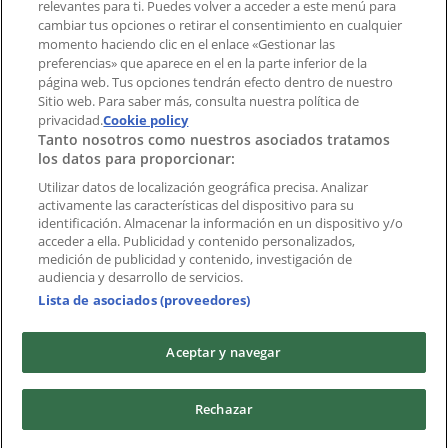
Índices
relevantes para ti. Puedes volver a acceder a este menú para
cambiar tus opciones o retirar el consentimiento en cualquier
momento haciendo clic en el enlace «Gestionar las
preferencias» que aparece en el en la parte inferior de la
Marcas
página web. Tus opciones tendrán efecto dentro de nuestro
Marcas locales
Sitio web. Para saber más, consulta nuestra política de
Negocios
privacidad.
Cookie policy
Tanto nosotros como nuestros asociados tratamos
Negocios cercanos
los datos para proporcionar:
Productos
Productos locales
Utilizar datos de localización geográfica precisa. Analizar
activamente las características del dispositivo para su
Ciudades
identificación. Almacenar la información en un dispositivo y/o
acceder a ella. Publicidad y contenido personalizados,
Descargar la APP Tiendeo
medición de publicidad y contenido, investigación de
audiencia y desarrollo de servicios.
Lista de asociados (proveedores)
Aceptar y navegar
Copyright © Tiendeo ® 2026 · Shopfully Marketing S.L.U. –
Rechazar
Palau de Mar – 08039 Barcelona, Spain